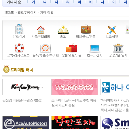
가나다 순
가
나
다
라
마
바
사
아
자
HOME
>
옐로우페이지
>
기타 정렬
김선영 미용실 (나일스 1호점)
조아 헤어 코디 -시카고 추천 미용
하나여행사(시카고 
실,시카고 미용실
사 하나 여행사)시카고
택시, 시내 관광, 아