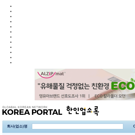
회사(업소)명
C