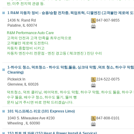
반, 미주 전지역 관광 등.
1 R&M 자동차 정비 - 승용/승합 전차종, 픽업트럭, 디젤엔진 (고객불만 제로에 도
1436 N. Rand Rd
847-907-9855
Palatine, IL 60074
R&M Performance Auto Care
고객의 안전과 고객 만족을 최우선적으로
고객불만 제로에 도전한다.
자동차 종합정비 시카고
자동차 엔진수리 전문점 - 엔진 경고등 ( 체크엔진 ) 진단 수리
1-하수도 청소, 덕트청소 - 하수도 막힘,뚫음, 싱크대 막힘 ,덕트 청소, 하수구 막힘, 
Cleaning)
Pickwick ln
224-522-0075
Glenview, IL 60026
덕트청소, 덕트 클리닝, 에어덕트, 하수도 막힘, 하수구 막힘, 하수도 뚫음, 하수구 
수구 뚫음, 배수구 청소, 하수도 뚫기, 뚫어 뻥
문자 남겨 주시면 바로 연락 드리겠습니다.
101 익스프레스 리모 (101 Express Limo)
1040 S. Milwaukee Ave #230
847-808-0101
Wheeling , IL 60090
153 히트 앤 파워 (153 Heat & Power Install & Service)