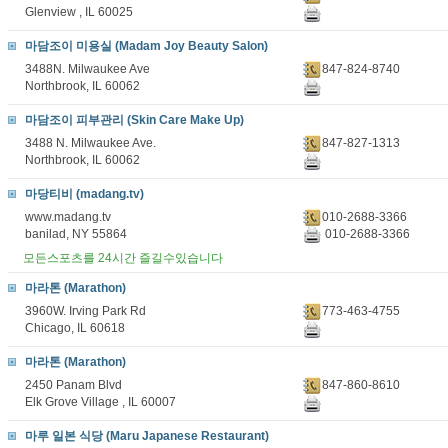
Glenview , IL 60025
마담조이 미용실 (Madam Joy Beauty Salon)
3488N. Milwaukee Ave
847-824-8740
Northbrook, IL 60062
마담조이 피부관리 (Skin Care Make Up)
3488 N. Milwaukee Ave.
847-827-1313
Northbrook, IL 60062
마당티비 (madang.tv)
www.madang.tv
010-2688-3366
banilad, NY 55864
010-2688-3366
모든스포츠를 24시간 즐길수있습니다
마라톤 (Marathon)
3960W. Irving Park Rd
773-463-4755
Chicago, IL 60618
마라톤 (Marathon)
2450 Panam Blvd
847-860-8610
Elk Grove Village , IL 60007
마루 일본 식당 (Maru Japanese Restaurant)