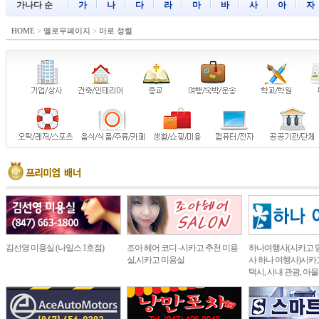
가나다 순
가
나
다
라
마
바
사
아
자
HOME
>
옐로우페이지
>
마로 정렬
김선영 미용실 (나일스 1호점)
조아 헤어 코디 -시카고 추천 미용
하나여행사(시카고 
실,시카고 미용실
사 하나 여행사)시카고
택시, 시내 관광, 아