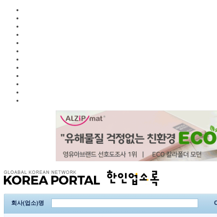
회사(업소)명
C