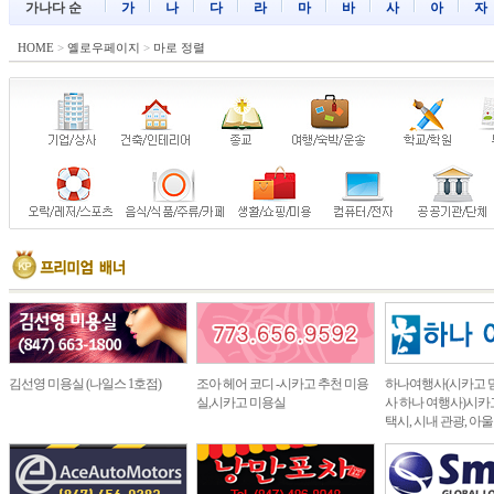
가나다 순
가
나
다
라
마
바
사
아
자
HOME
>
옐로우페이지
>
마로 정렬
김선영 미용실 (나일스 1호점)
조아 헤어 코디 -시카고 추천 미용
하나여행사(시카고 
실,시카고 미용실
사 하나 여행사)시카고
택시, 시내 관광, 아