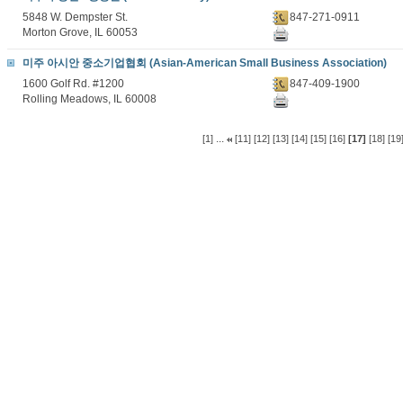
5848 W. Dempster St.
847-271-0911
Morton Grove, IL 60053
미주 아시안 중소기업협회 (Asian-American Small Business Association)
1600 Golf Rd. #1200
847-409-1900
Rolling Meadows, IL 60008
...
[1]
[11]
[12]
[13]
[14]
[15]
[16]
[17]
[18]
[19