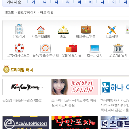
가나다 순
가
나
다
라
마
바
사
아
자
HOME
>
옐로우페이지
>
마로 정렬
김선영 미용실 (나일스 1호점)
조아 헤어 코디 -시카고 추천 미용
하나여행사(시카고 
실,시카고 미용실
사 하나 여행사)시카고
택시, 시내 관광, 아