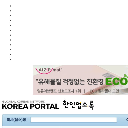
회사(업소)명
C