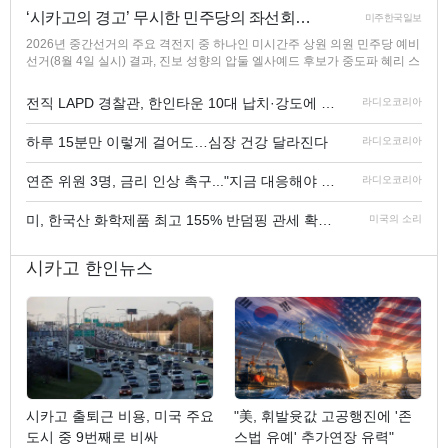
‘시카고의 경고’ 무시한 민주당의 좌선회…
미주한국일보
2026년 중간선거의 주요 격전지 중 하나인 미시간주 상원 의원 민주당 예비
선거(8월 4일 실시) 결과, 진보 성향의 압둘 엘사예드 후보가 중도파 혜리 스
전직 LAPD 경찰관, 한인타운 10대 납치·강도에 종신형
라디오코리아
하루 15분만 이렇게 걸어도…심장 건강 달라진다
라디오코리아
연준 위원 3명, 금리 인상 촉구..."지금 대응해야 물가…
라디오코리아
미, 한국산 화학제품 최고 155% 반덤핑 관세 확정 강제…
미국의 소리
시카고
한인뉴스
시카고 출퇴근 비용, 미국 주요
"美, 휘발윳값 고공행진에 '존
도시 중 9번째로 비싸
스법 유예' 추가연장 유력"