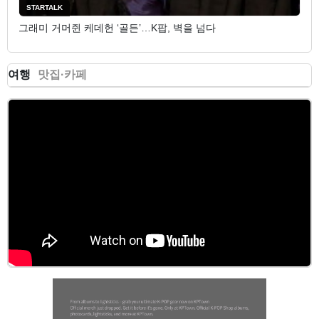
STARTALK
그래미 거머쥔 케데헌 ‘골든’…K팝, 벽을 넘다
여행
맛집·카페