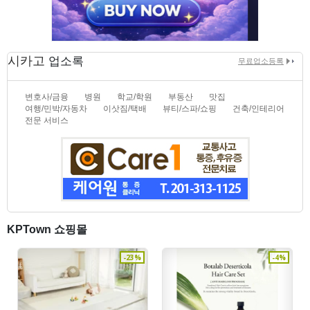
시카고
업소록
무료업소등록
변호사/금융
병원
학교/학원
부동산
맛집
여행/민박/자동차
이삿짐/택배
뷰티/스파/쇼핑
건축/인테리어
전문 서비스
KPTown 쇼핑몰
-23%
-4%