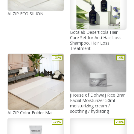
ALZiP ECO SILION
Botalab Deserticola Hair
Care Set for Anti Hair Loss
Shampoo, Hair Loss
Treatment
-23%
-4%
[House of Dohwa] Rice Bran
Facial Moisturizer 50ml
moisturizing cream /
soothing / hydrating
ALZiP Color Folder Mat
-23%
-30%