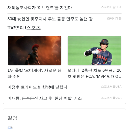
재외동포사회가 'K-브랜드'를 지킨다
스포츠서울USA
30대 女한인 美주지사 후보 돌풍 민주도 놀랜 강성 진보 ..
조이시애틀
TV/연예/스포츠
1위 출발 ‘오디세이’, 새로운 왕
오타니, 2홈런 쳐도 6연패…26
좌 주인
호 맞받은 PCA, ‘MVP 맞대결..
이정후 트레이드설 한방에 날렸다
스포츠서울USA
이재룡, 음주운전 사고 후 ‘현장 이탈’ 기소
스포츠서울USA
칼럼