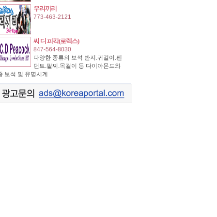
우리끼리
773-463-2121
씨 디 피칵(로렉스)
847-564-8030
다양한 종류의 보석 반지.귀걸이.펜
던트.팔찌.목걸이 등 다이아몬드와
종 보석 및 유명시계