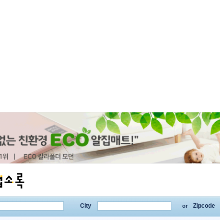
City
Zipcode
or