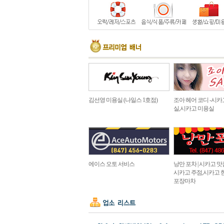
김선영 미용실 (나일스 1호점)
조아 헤어 코디 -시카
실,시카고 미용실
에이스 오토 서비스
낭만 포차 | 시카고 맛집 in
시카고 주점,시카고 
포장마차