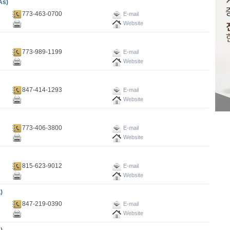
As)
773-463-0700
E-mail
Website
773-989-1199
E-mail
Website
847-414-1293
E-mail
Website
773-406-3800
E-mail
Website
815-623-9012
E-mail
Website
)
847-219-0390
E-mail
Website