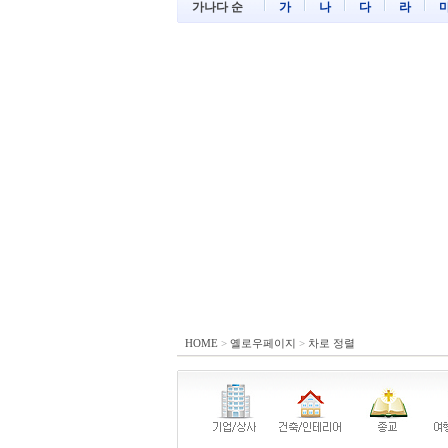
가나다 순
가
나
다
라
HOME
>
옐로우페이지
>
차로 정렬