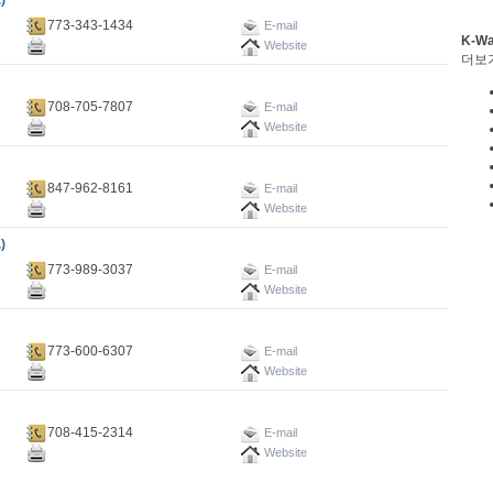
)
773-343-1434
E-mail
K-W
Website
더보
708-705-7807
E-mail
Website
847-962-8161
E-mail
Website
)
773-989-3037
E-mail
Website
773-600-6307
E-mail
Website
708-415-2314
E-mail
Website