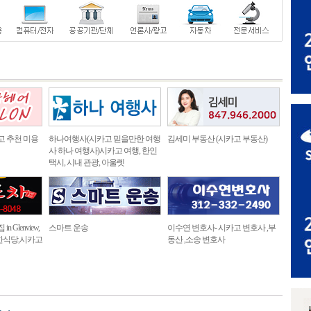
고 추천 미용
하나여행사(시카고 믿을만한 여행
김세미 부동산 (시카고 부동산)
사 하나 여행사)시카고 여행, 한인
택시, 시내 관광, 아울렛
 Glenview,
스마트 운송
이수연 변호사- 시카고 변호사 ,부
한식당,시카고
동산 ,소송 변호사