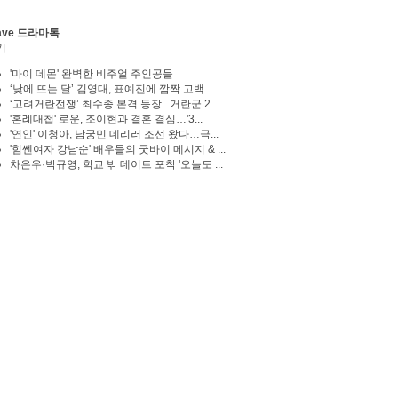
ave 드라마톡
기
'마이 데몬' 완벽한 비주얼 주인공들
‘낮에 뜨는 달’ 김영대, 표예진에 깜짝 고백...
‘고려거란전쟁’ 최수종 본격 등장...거란군 2...
'혼례대첩' 로운, 조이현과 결혼 결심…'3...
'연인' 이청아, 남궁민 데리러 조선 왔다…극...
'힘쎈여자 강남순' 배우들의 굿바이 메시지 & ...
차은우·박규영, 학교 밖 데이트 포착 '오늘도 ...