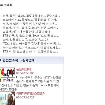
ve 스타톡
기
정국 '골든', '빌보드 200' 2위 데뷔…첫주 K팝 ...
스트레이 키즈, 美 빌보드 '톱 K팝 앨범' 수상...
태연, 새 앨범 수록곡 '번 잇 다운'에 담아낸 ...
에스파, 새 미니앨범 'Drama'에 담은 드라마...
볼빨간사춘기, 8개월 만에 새 앨범 발매
BTS 정국, 첫 솔로 싱글 'Seven'으로 美 빌보...
트레저, 美 빌보드 '핫 트렌딩 송즈' 1위
ITZY, 새 앨범 타이틀곡 'CAKE' 뮤비 티저 공개...
'하이브 신인' 보이넥스트도어, 새 앨범 트레일...
BTS 뷔, 첫 솔로 앨범 낸다…민희진 총괄 프...
눈높이 교육
847-947-8700
E.nopi 수학의 우수성 세계가 인정했
습니다. 전세계 250만 회원 미국 교
정에 맞춰 개발한 명품 학습지 E.nopi 프랜차이
 사업자 모집중
아반티 메디칼 스킨센터
630-773-3727