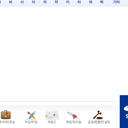
마
바
사
아
자
차
카
타
파
하
기타