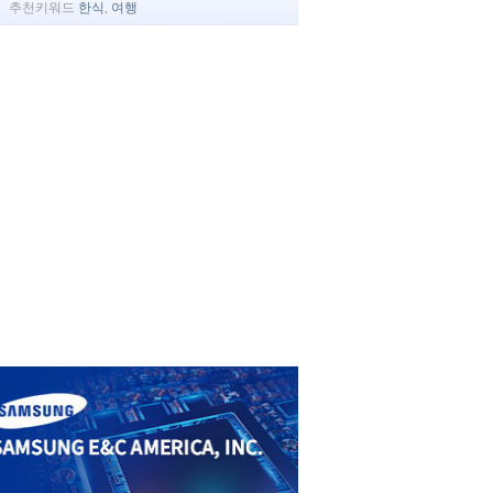
추천키워드
한식
,
여행