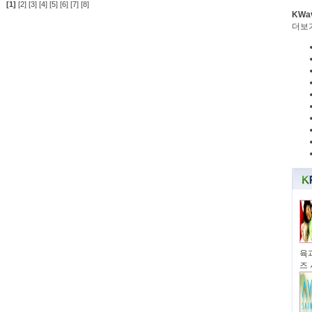
[1]
[2]
[3]
[4]
[5]
[6]
[7]
[8]
KWa
더보
육과
즈