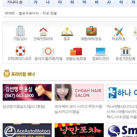
가나다 순
가
나
다
라
마
바
사
아
자
HOME
>
옐로우페이지
>
차로 정렬
김선영 미용실 (나일스 1호점)
조아 헤어 코디 -시카고 추천 미용
하나여행사(시카고 
실,시카고 미용실
사 하나 여행사)시카고
택시, 시내 관광, 아