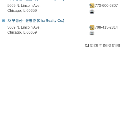
5669 N. Lincoln Ave.
773-600-6307
Chicago, IL 60659
차 부동산 - 윤영준 (Cha Realty Co.)
5669 N. Lincoln Ave.
708-415-2314
Chicago, IL 60659
[1]
[2]
[3]
[4]
[5]
[6]
[7]
[8]