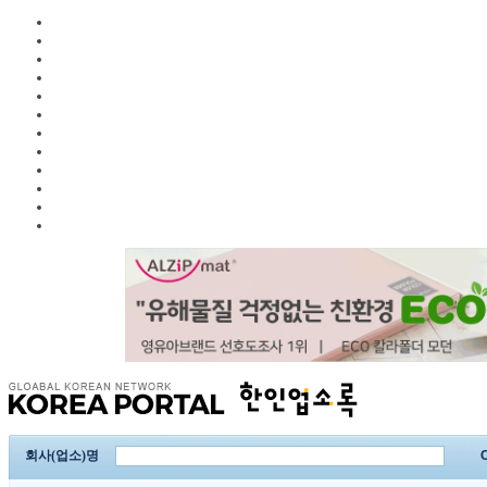
회사(업소)명
C