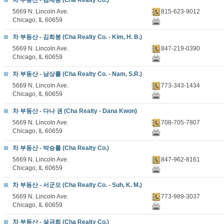
차 부동산 - 김재동 (Cha Realty Co.)
5669 N. Lincoln Ave.
815-623-9012
Chicago, IL 60659
차 부동산 - 김희붕 (Cha Realty Co. - Kim, H. B.)
5669 N. Lincoln Ave.
847-219-0390
Chicago, IL 60659
차 부동산 - 남상률 (Cha Realty Co. - Nam, S.R.)
5669 N. Lincoln Ave.
773-343-1434
Chicago, IL 60659
차 부동산 - 다나 권 (Cha Realty - Dana Kwon)
5669 N. Lincoln Ave.
708-705-7807
Chicago, IL 60659
차 부동산 - 박승률 (Cha Realty Co.)
5669 N. Lincoln Ave.
847-962-8161
Chicago, IL 60659
차 부동산 - 서군모 (Cha Realty Co. - Suh, K. M.)
5669 N. Lincoln Ave.
773-989-3037
Chicago, IL 60659
차 부동산 - 설금희 (Cha Realty Co.)