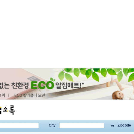
City
Zipcode
or