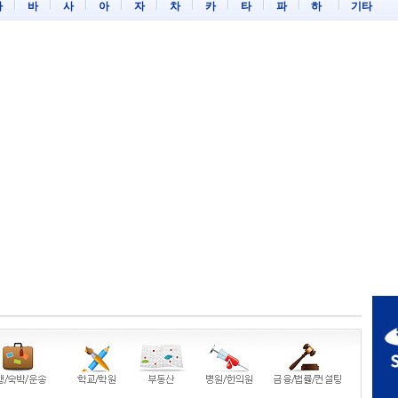
마
바
사
아
자
차
카
타
파
하
기타