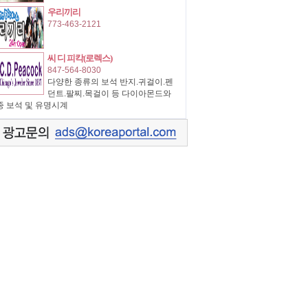
우리끼리
773-463-2121
씨 디 피칵(로렉스)
847-564-8030
다양한 종류의 보석 반지.귀걸이.펜
던트.팔찌.목걸이 등 다이아몬드와
종 보석 및 유명시계