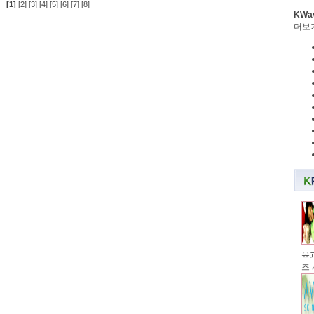
[1]
[2]
[3]
[4]
[5]
[6]
[7]
[8]
KWa
더보
육과
즈