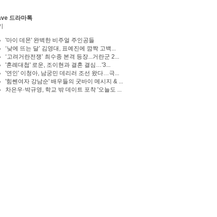
ave 드라마톡
기
'마이 데몬' 완벽한 비주얼 주인공들
‘낮에 뜨는 달’ 김영대, 표예진에 깜짝 고백...
‘고려거란전쟁’ 최수종 본격 등장...거란군 2...
'혼례대첩' 로운, 조이현과 결혼 결심…'3...
'연인' 이청아, 남궁민 데리러 조선 왔다…극...
'힘쎈여자 강남순' 배우들의 굿바이 메시지 & ...
차은우·박규영, 학교 밖 데이트 포착 '오늘도 ...