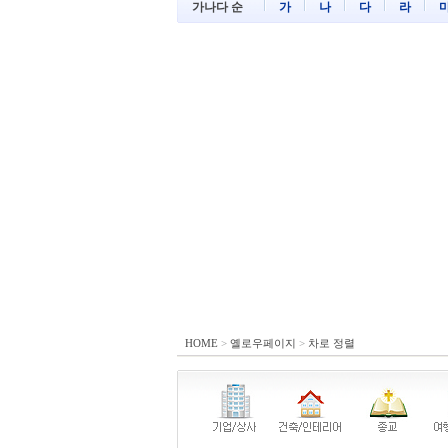
가나다 순
가
나
다
라
HOME
>
옐로우페이지
>
차로 정렬