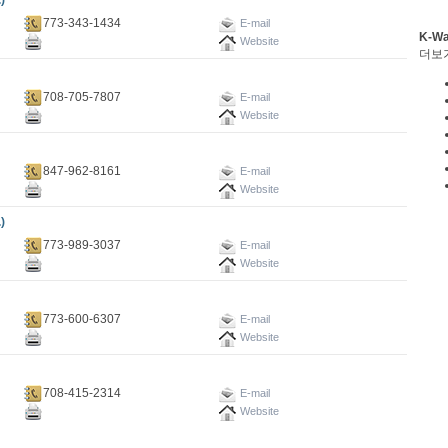
)
773-343-1434
E-mail
K-W
Website
더보
708-705-7807
E-mail
Website
847-962-8161
E-mail
Website
)
773-989-3037
E-mail
Website
773-600-6307
E-mail
Website
708-415-2314
E-mail
Website