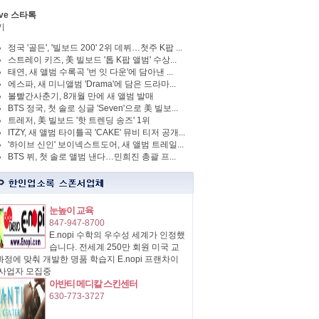
ve 스타톡
기
정국 '골든', '빌보드 200' 2위 데뷔…첫주 K팝 ...
스트레이 키즈, 美 빌보드 '톱 K팝 앨범' 수상...
태연, 새 앨범 수록곡 '번 잇 다운'에 담아낸 ...
에스파, 새 미니앨범 'Drama'에 담은 드라마...
볼빨간사춘기, 8개월 만에 새 앨범 발매
BTS 정국, 첫 솔로 싱글 'Seven'으로 美 빌보...
트레저, 美 빌보드 '핫 트렌딩 송즈' 1위
ITZY, 새 앨범 타이틀곡 'CAKE' 뮤비 티저 공개...
'하이브 신인' 보이넥스트도어, 새 앨범 트레일...
BTS 뷔, 첫 솔로 앨범 낸다…민희진 총괄 프...
눈높이 교육
847-947-8700
E.nopi 수학의 우수성 세계가 인정했
습니다. 전세계 250만 회원 미국 교
정에 맞춰 개발한 명품 학습지 E.nopi 프랜차이
 사업자 모집중
아반티 메디칼 스킨센터
630-773-3727