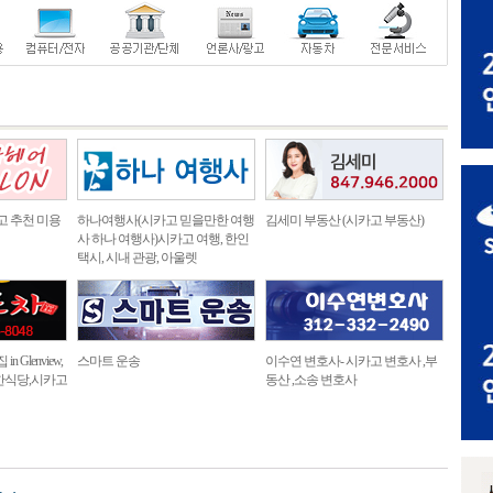
고 추천 미용
하나여행사(시카고 믿을만한 여행
김세미 부동산 (시카고 부동산)
사 하나 여행사)시카고 여행, 한인
택시, 시내 관광, 아울렛
 Glenview,
스마트 운송
이수연 변호사- 시카고 변호사 ,부
한식당,시카고
동산 ,소송 변호사