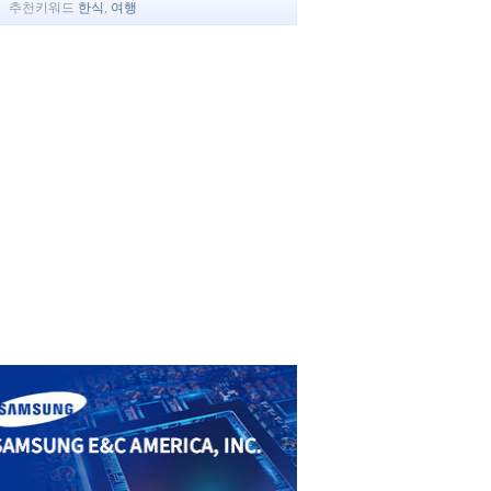
추천키워드
한식
,
여행