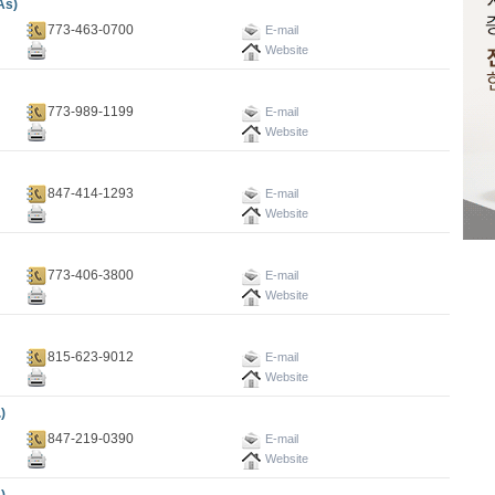
As)
773-463-0700
E-mail
Website
773-989-1199
E-mail
Website
847-414-1293
E-mail
Website
773-406-3800
E-mail
Website
815-623-9012
E-mail
Website
)
847-219-0390
E-mail
Website