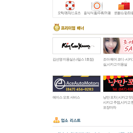
김선영 미용실 (나일스 1호점)
조아 헤어 코디 -시카
실,시카고 미용실
에이스 오토 서비스
낭만 포차 | 시카고 맛집 in
시카고 주점,시카고 
포장마차