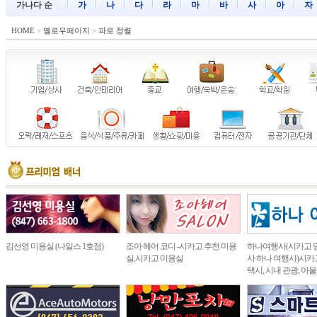
가나다 순
가
나
다
라
마
바
사
아
자
HOME
>
옐로우페이지
>
파로 정렬
김선영 미용실 (나일스 1호점)
조아 헤어 코디 -시카고 추천 미용
하나여행사(시카고 
실,시카고 미용실
사 하나 여행사)시카고
택시, 시내 관광, 아