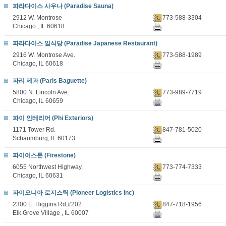
파라다이스 사우나 (Paradise Sauna)
2912 W. Montrose
773-588-3304
Chicago , IL 60618
파라다이스 일식당 (Paradise Japanese Restaurant)
2916 W. Montrose Ave.
773-588-1989
Chicago, IL 60618
파리 제과 (Paris Baguette)
5800 N. Lincoln Ave.
773-989-7719
Chicago, IL 60659
파이 인테리어 (Phi Exteriors)
1171 Tower Rd.
847-781-5020
Schaumburg, IL 60173
파이어스톤 (Firestone)
6055 Northwest Highway.
773-774-7333
Chicago, IL 60631
파이오니아 로지스틱 (Pioneer Logistics Inc)
2300 E. Higgins Rd,#202
847-718-1956
Elk Grove Village , IL 60007