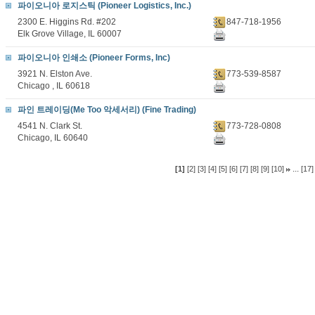
파이오니아 로지스틱 (Pioneer Logistics, Inc.)
2300 E. Higgins Rd. #202
847-718-1956
Elk Grove Village, IL 60007
파이오니아 인쇄소 (Pioneer Forms, Inc)
3921 N. Elston Ave.
773-539-8587
Chicago , IL 60618
파인 트레이딩(Me Too 악세서리) (Fine Trading)
4541 N. Clark St.
773-728-0808
Chicago, IL 60640
...
[1]
[2]
[3]
[4]
[5]
[6]
[7]
[8]
[9]
[10]
[17]