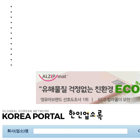
회사(업소)명
C