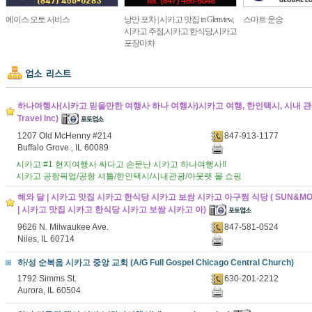
에이스 오토 서비스
낭만 포차 | 시카고 맛집 in Glenview,
스마트 운송
시카고 주점,시카고 한식당,시카고
포장마차
하나여행사(시카고 믿을만한 여행사 하나 여행사)시카고 여행, 한인택시, 시내 관광,
Travel Inc)
1207 Old McHenny #214
847-913-1177
Buffalo Grove , IL 60089
시카고 #1 현지여행사 싸다고 손문난 시카고 하나여행사!!
시카고 공항픽업/공항 셔틀/한인택시/시내관광/아웃렛 몰 쇼핑
해와 달 | 시카고 맛집 시카고 한식당 시카고 보쌈 시카고 아구찜 식당 ( SUN&MO
| 시카고 맛집 시카고 한식당 시카고 보쌈 시카고 아)
9626 N. Milwaukee Ave.
847-581-0524
Niles, IL 60714
하/성 순복음 시카고 중앙 교회 (A/G Full Gospel Chicago Central Church)
1792 Simms St.
630-201-2212
Aurora, IL 60504