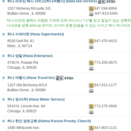
하나 리무진 택시 서비스(하나여행사) (hana taxi service)
1207 Mchenry Rd suite 241
847-294-6004
Buffalo Grove , IL 60089
847-913-5492
하나 리모와 콜택시 저렴한 가격에 언제 어디서나 "나"를 믿고 맡길수 있는 정확
시내관광 공항 pick up 장거리, 단거리 운행,믿음을 수 있는 시카고 택시 하나리모
하나 수퍼마켓 (Hana Supermarket)
8526 Golf Rd. #J
847-470-4415
Niles , IL 60714
하나 양말 (Hana Enterprise)
4740 N. Pulaski Rd.
773-205-0675
Chicago, IL 60630
하나 여행사 (Hana Travel Inc)
1207 Old McHenny #214
847-913-1177
Buffalo Grove , IL 60089
하나 정수(주) (Hana Water Service)
5419 N. Lincoln Ave. #A
773-275-4500
Chicago, IL 60625
하나 한인 장로교회 (Hahna Korean Presby. Church)
1485 Whitcomb Ave.
847-803-1131