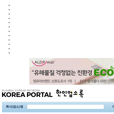
회사(업소)명
C