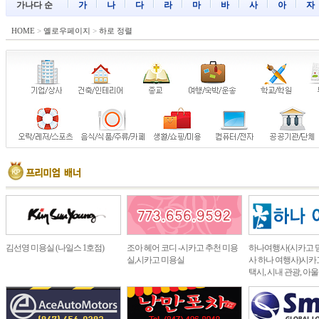
가나다 순
가
나
다
라
마
바
사
아
자
HOME
>
옐로우페이지
>
하로 정렬
김선영 미용실 (나일스 1호점)
조아 헤어 코디 -시카고 추천 미용
하나여행사(시카고 
실,시카고 미용실
사 하나 여행사)시카고
택시, 시내 관광, 아