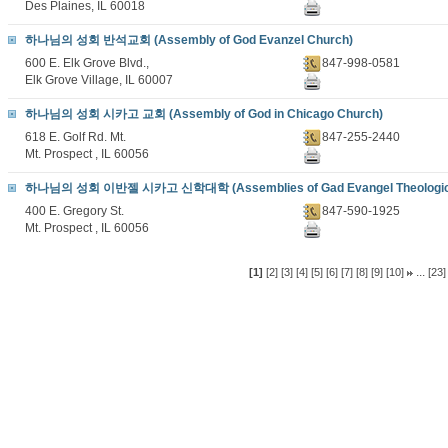
Des Plaines, IL 60018
하나님의 성회 반석교회 (Assembly of God Evanzel Church)
600 E. Elk Grove Blvd.,
847-998-0581
Elk Grove Village, IL 60007
하나님의 성회 시카고 교회 (Assembly of God in Chicago Church)
618 E. Golf Rd. Mt.
847-255-2440
Mt. Prospect , IL 60056
하나님의 성회 이반젤 시카고 신학대학 (Assemblies of Gad Evangel Theologica
400 E. Gregory St.
847-590-1925
Mt. Prospect , IL 60056
...
[1]
[2]
[3]
[4]
[5]
[6]
[7]
[8]
[9]
[10]
[23]