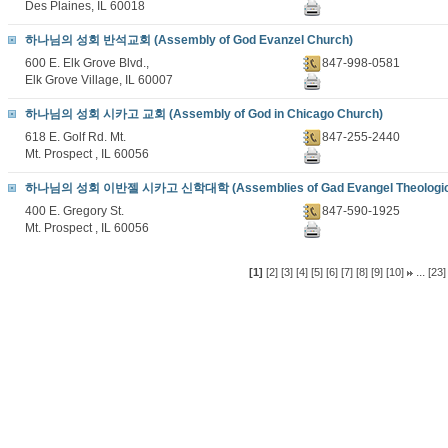
Des Plaines, IL 60018
하나님의 성회 반석교회 (Assembly of God Evanzel Church)
600 E. Elk Grove Blvd.,
847-998-0581
Elk Grove Village, IL 60007
하나님의 성회 시카고 교회 (Assembly of God in Chicago Church)
618 E. Golf Rd. Mt.
847-255-2440
Mt. Prospect , IL 60056
하나님의 성회 이반젤 시카고 신학대학 (Assemblies of Gad Evangel Theologica
400 E. Gregory St.
847-590-1925
Mt. Prospect , IL 60056
...
[1]
[2]
[3]
[4]
[5]
[6]
[7]
[8]
[9]
[10]
[23]