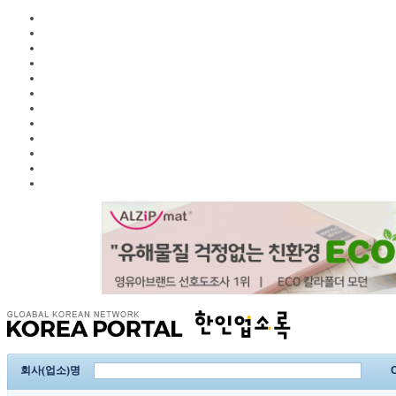
회사(업소)명
C