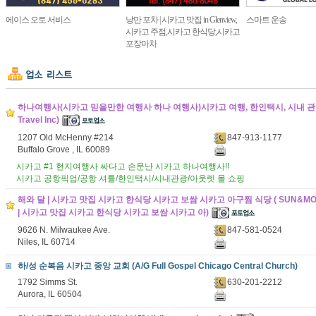
에이스 오토 서비스
낭만 포차 | 시카고 맛집 in Glenview,
스마트 운송
시카고 주점,시카고 한식당,시카고
포장마차
하나여행사(시카고 믿을만한 여행사 하나 여행사)시카고 여행, 한인택시, 시내 관광,
Travel Inc)
1207 Old McHenny #214
847-913-1177
Buffalo Grove , IL 60089
시카고 #1 현지여행사 싸다고 손문난 시카고 하나여행사!!
시카고 공항픽업/공항 셔틀/한인택시/시내관광/아웃렛 몰 쇼핑
해와 달 | 시카고 맛집 시카고 한식당 시카고 보쌈 시카고 아구찜 식당 ( SUN&MO
| 시카고 맛집 시카고 한식당 시카고 보쌈 시카고 아)
9626 N. Milwaukee Ave.
847-581-0524
Niles, IL 60714
하/성 순복음 시카고 중앙 교회 (A/G Full Gospel Chicago Central Church)
1792 Simms St.
630-201-2212
Aurora, IL 60504