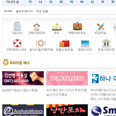
가나다 순
가
나
다
라
마
바
사
아
자
HOME
>
옐로우페이지
>
하로 정렬
김선영 미용실 (나일스 1호점)
조아 헤어 코디 -시카고 추천 미용
하나여행사(시카고 
실,시카고 미용실
사 하나 여행사)시카고
택시, 시내 관광, 아