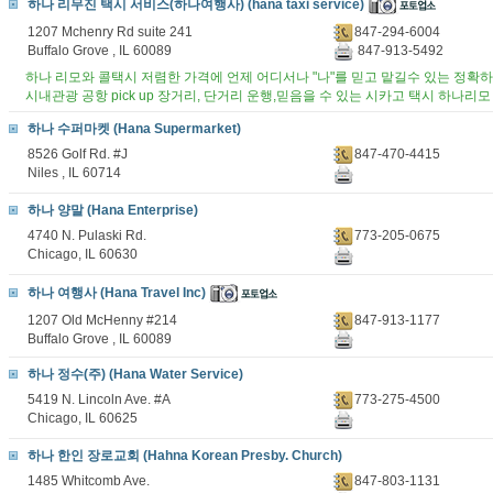
하나 리무진 택시 서비스(하나여행사) (hana taxi service)
1207 Mchenry Rd suite 241
847-294-6004
Buffalo Grove , IL 60089
847-913-5492
하나 리모와 콜택시 저렴한 가격에 언제 어디서나 "나"를 믿고 맡길수 있는 정확
시내관광 공항 pick up 장거리, 단거리 운행,믿음을 수 있는 시카고 택시 하나리모
하나 수퍼마켓 (Hana Supermarket)
8526 Golf Rd. #J
847-470-4415
Niles , IL 60714
하나 양말 (Hana Enterprise)
4740 N. Pulaski Rd.
773-205-0675
Chicago, IL 60630
하나 여행사 (Hana Travel Inc)
1207 Old McHenny #214
847-913-1177
Buffalo Grove , IL 60089
하나 정수(주) (Hana Water Service)
5419 N. Lincoln Ave. #A
773-275-4500
Chicago, IL 60625
하나 한인 장로교회 (Hahna Korean Presby. Church)
1485 Whitcomb Ave.
847-803-1131