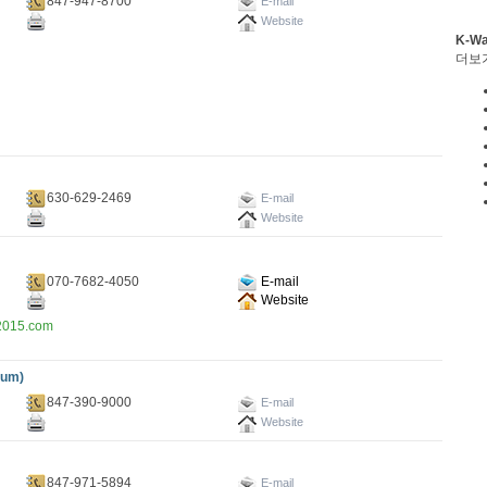
847-947-8700
E-mail
Website
K-W
더보
630-629-2469
E-mail
Website
070-7682-4050
E-mail
Website
15.com
ium)
847-390-9000
E-mail
Website
847-971-5894
E-mail