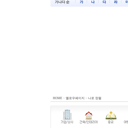
가나다 순
가
나
다
라
HOME
>
옐로우페이지
>
나로 정렬