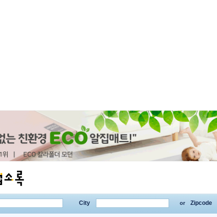
City
Zipcode
or