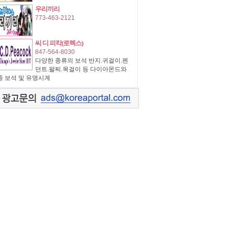
우리끼리
773-463-2121
씨 디 피칵(로렉스)
847-564-8030
다양한 종류의 보석 반지.귀걸이.펜
던트.팔찌.목걸이 등 다이아몬드와
종 보석 및 유명시계