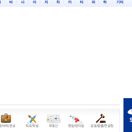
마
바
사
아
자
차
카
타
파
하
기타