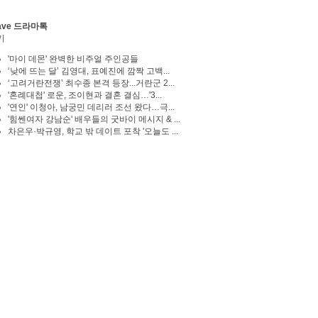
ave 드라마톡
기
'마이 데몬' 완벽한 비주얼 주인공들
‘낮에 뜨는 달’ 김영대, 표예진에 깜짝 고백...
‘고려거란전쟁’ 최수종 본격 등장...거란군 2...
'혼례대첩' 로운, 조이현과 결혼 결심…'3...
'연인' 이청아, 남궁민 데리러 조선 왔다…극...
'힘쎈여자 강남순' 배우들의 굿바이 메시지 & ...
차은우·박규영, 학교 밖 데이트 포착 '오늘도 ...