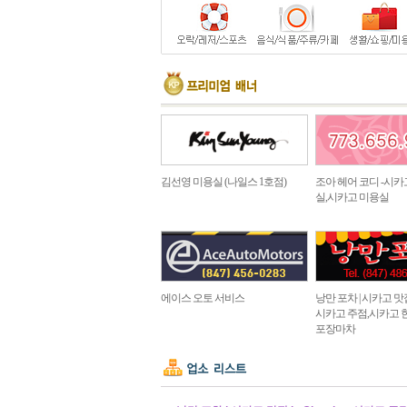
김선영 미용실 (나일스 1호점)
조아 헤어 코디 -시카
실,시카고 미용실
에이스 오토 서비스
낭만 포차 | 시카고 맛집 in
시카고 주점,시카고 
포장마차