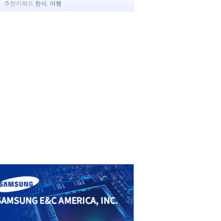
추천키워드
한식
,
여행