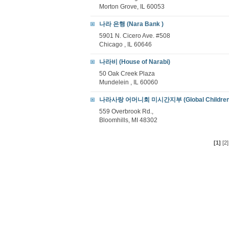
Morton Grove, IL 60053
나라 은행 (Nara Bank )
5901 N. Cicero Ave. #508
Chicago , IL 60646
나라비 (House of Narabi)
50 Oak Creek Plaza
Mundelein , IL 60060
나라사랑 어머니회 미시간지부 (Global Children Fo
559 Overbrook Rd.,
Bloomhills, MI 48302
[1]
[2]