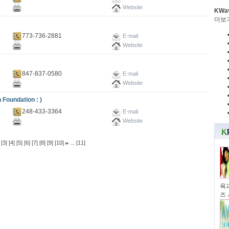
Website
KWa
더보
773-736-2881
E-mail
Website
847-837-0580
E-mail
Website
undation : )
248-433-3364
E-mail
Website
...
[3]
[4]
[5]
[6]
[7]
[8]
[9]
[10]
[11]
육과
즈