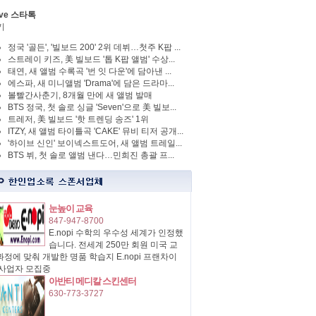
ve 스타톡
기
정국 '골든', '빌보드 200' 2위 데뷔…첫주 K팝 ...
스트레이 키즈, 美 빌보드 '톱 K팝 앨범' 수상...
태연, 새 앨범 수록곡 '번 잇 다운'에 담아낸 ...
에스파, 새 미니앨범 'Drama'에 담은 드라마...
볼빨간사춘기, 8개월 만에 새 앨범 발매
BTS 정국, 첫 솔로 싱글 'Seven'으로 美 빌보...
트레저, 美 빌보드 '핫 트렌딩 송즈' 1위
ITZY, 새 앨범 타이틀곡 'CAKE' 뮤비 티저 공개...
'하이브 신인' 보이넥스트도어, 새 앨범 트레일...
BTS 뷔, 첫 솔로 앨범 낸다…민희진 총괄 프...
눈높이 교육
847-947-8700
E.nopi 수학의 우수성 세계가 인정했
습니다. 전세계 250만 회원 미국 교
정에 맞춰 개발한 명품 학습지 E.nopi 프랜차이
 사업자 모집중
아반티 메디칼 스킨센터
630-773-3727