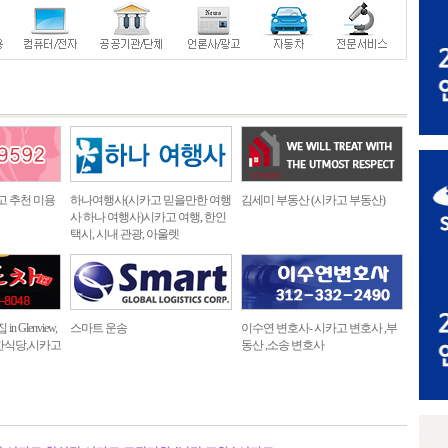
고 추천 미용
하나여행사(시카고 믿을만한 여행
김세미 부동산 (시카고 부동산)
사 하나 여행사)시카고 여행, 한인
택시, 시내 관광, 아울렛
 Glenview,
스마트 운송
이수연 변호사- 시카고 변호사 ,부
한식당,시카고
동산 ,소송 변호사