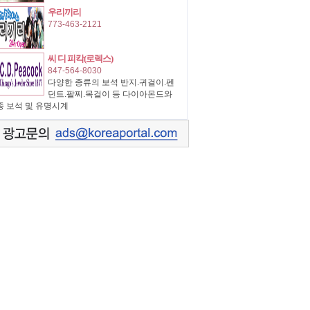
우리끼리
773-463-2121
씨 디 피칵(로렉스)
847-564-8030
다양한 종류의 보석 반지.귀걸이.펜
던트.팔찌.목걸이 등 다이아몬드와
종 보석 및 유명시계