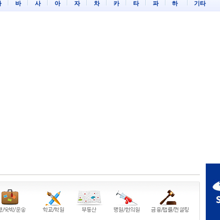
마
바
사
아
자
차
카
타
파
하
기타