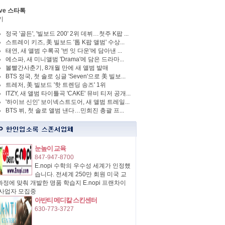
ve 스타톡
기
정국 '골든', '빌보드 200' 2위 데뷔…첫주 K팝 ...
스트레이 키즈, 美 빌보드 '톱 K팝 앨범' 수상...
태연, 새 앨범 수록곡 '번 잇 다운'에 담아낸 ...
에스파, 새 미니앨범 'Drama'에 담은 드라마...
볼빨간사춘기, 8개월 만에 새 앨범 발매
BTS 정국, 첫 솔로 싱글 'Seven'으로 美 빌보...
트레저, 美 빌보드 '핫 트렌딩 송즈' 1위
ITZY, 새 앨범 타이틀곡 'CAKE' 뮤비 티저 공개...
'하이브 신인' 보이넥스트도어, 새 앨범 트레일...
BTS 뷔, 첫 솔로 앨범 낸다…민희진 총괄 프...
눈높이 교육
847-947-8700
E.nopi 수학의 우수성 세계가 인정했
습니다. 전세계 250만 회원 미국 교
정에 맞춰 개발한 명품 학습지 E.nopi 프랜차이
 사업자 모집중
아반티 메디칼 스킨센터
630-773-3727