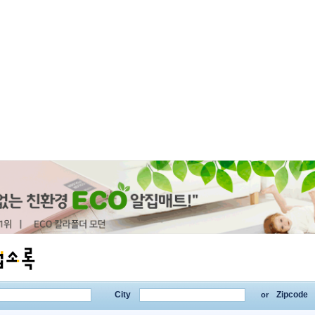
City
Zipcode
or