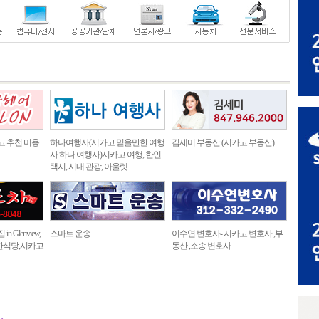
고 추천 미용
하나여행사(시카고 믿을만한 여행
김세미 부동산 (시카고 부동산)
사 하나 여행사)시카고 여행, 한인
택시, 시내 관광, 아울렛
 Glenview,
스마트 운송
이수연 변호사- 시카고 변호사 ,부
한식당,시카고
동산 ,소송 변호사