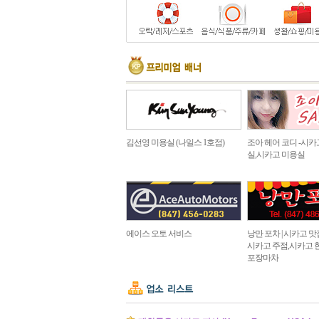
김선영 미용실 (나일스 1호점)
조아 헤어 코디 -시카
실,시카고 미용실
에이스 오토 서비스
낭만 포차 | 시카고 맛집 in
시카고 주점,시카고 
포장마차