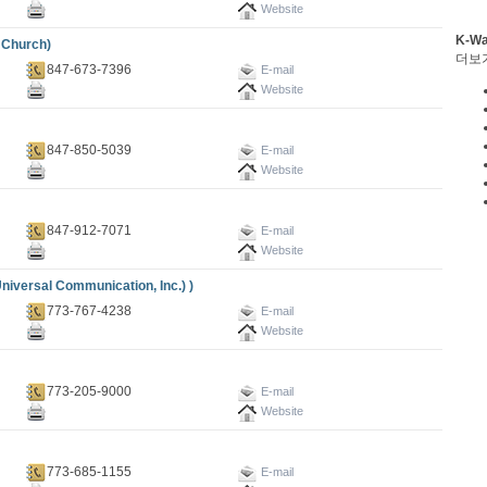
Website
K-W
Church)
더보
847-673-7396
E-mail
Website
847-850-5039
E-mail
Website
847-912-7071
E-mail
Website
sal Communication, Inc.) )
773-767-4238
E-mail
Website
773-205-9000
E-mail
Website
773-685-1155
E-mail