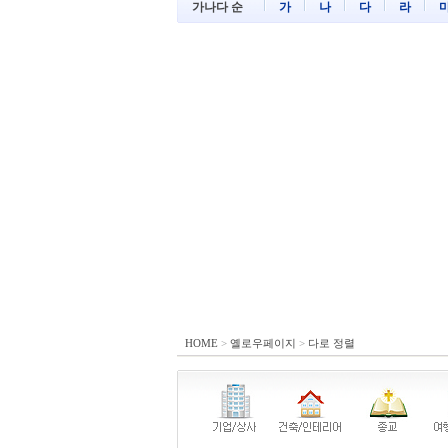
가나다 순
가
나
다
라
HOME
>
옐로우페이지
>
다로 정렬