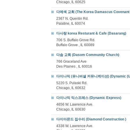
Chicago, IL 60625
다메섹 교회 (The Korea Damascus Covenant 
2367 N. Quentin Rd.
Palatine, IL 60074
다사랑 korea Resturant & Cafe (Dasarang)
706 S. Buffalo Grove Rd.
Buffalo Grove , IL 60089
다솜 교회 (Dasom Community Church)
766 Graceland Ave
Des Plaines , IL 60016
다이나믹 (유니버셜 커뮤니케이션) (Dynamic (Univer
5220 S. Pulaski Rd.
Chicago, IL 60632
다이나믹 익스프레스 (Dynamic Express)
4656 W. Lawrence Ave.
Chicago, IL 60630
다이아몬드 집수리 (Diamond Construction )
4338 W. Lawrence Ave.