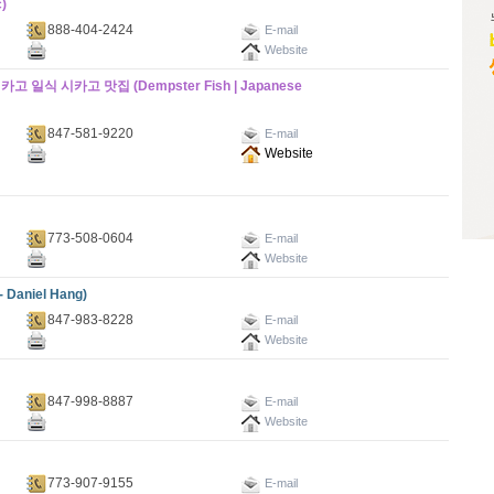
)
888-404-2424
E-mail
Website
일식 시카고 맛집 (Dempster Fish | Japanese
847-581-9220
E-mail
Website
773-508-0604
E-mail
Website
 Daniel Hang)
847-983-8228
E-mail
Website
847-998-8887
E-mail
Website
773-907-9155
E-mail