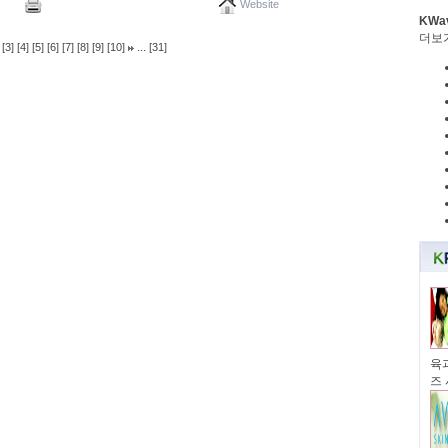
Website
KWa
더보
...
[3]
[4]
[5]
[6]
[7]
[8]
[9]
[10]
[31]
육과
즈