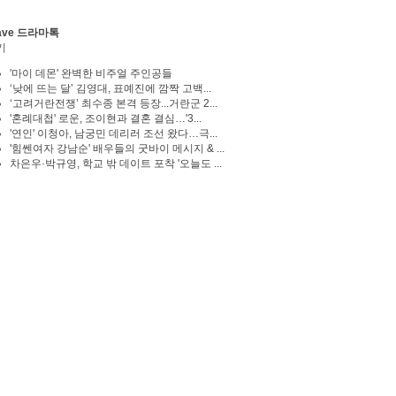
ave 드라마톡
기
'마이 데몬' 완벽한 비주얼 주인공들
‘낮에 뜨는 달’ 김영대, 표예진에 깜짝 고백...
‘고려거란전쟁’ 최수종 본격 등장...거란군 2...
'혼례대첩' 로운, 조이현과 결혼 결심…'3...
'연인' 이청아, 남궁민 데리러 조선 왔다…극...
'힘쎈여자 강남순' 배우들의 굿바이 메시지 & ...
차은우·박규영, 학교 밖 데이트 포착 '오늘도 ...