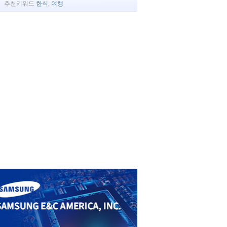
추천키워드
한식
,
여행