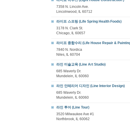
라이트 하우스 (Light House Construction )
7358 N. Lincoln Ave.
Lincolnwood, IL 60712
라이프 스프링 (Life Spring Health Foods)
3178 N. Clark St.
Chicago, IL 60657
라이프 종합수리 (Life House Repair & Paintin
7840 N. Nordica
Niles, IL 60704
라인 미술교육 (Line Art Studio)
685 Waverly Dr.
Mundelein, IL 60060
라인 인테리어 디자인 (Line Interior Design)
685 Waverly Dr.
Mundelein, IL 60060
라인 투어 (Line Tour)
3520 Milwaukee Ave #1
Northbrook, IL 60062