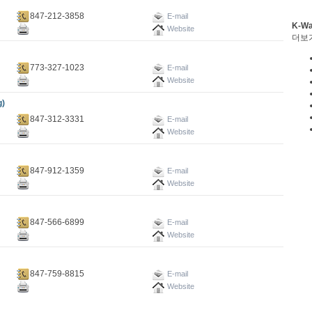
847-212-3858
E-mail
K-W
Website
더보
773-327-1023
E-mail
Website
g)
847-312-3331
E-mail
Website
847-912-1359
E-mail
Website
847-566-6899
E-mail
Website
847-759-8815
E-mail
Website