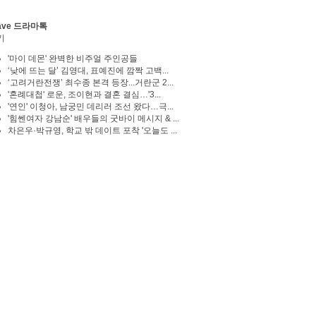
ave 드라마톡
기
'마이 데몬' 완벽한 비주얼 주인공들
‘낮에 뜨는 달’ 김영대, 표예진에 깜짝 고백...
‘고려거란전쟁’ 최수종 본격 등장...거란군 2...
'혼례대첩' 로운, 조이현과 결혼 결심…'3...
'연인' 이청아, 남궁민 데리러 조선 왔다…극...
'힘쎈여자 강남순' 배우들의 굿바이 메시지 & ...
차은우·박규영, 학교 밖 데이트 포착 '오늘도 ...