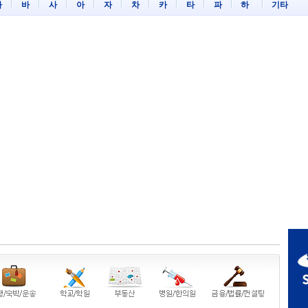
마
바
사
아
자
차
카
타
파
하
기타