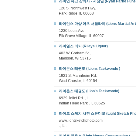
라이언 파크 장의사 - 서정일 (Ryan Parke Funer
120 S. Northwest Hwy.
Park Ridge, IL 60068
라이언스 마샬 아츠 서플라이 (Lions Martial Arts
1230 Louis Ave.
Elk Grove Village, IL 60007
라이얼스 리커 (Rileys Liquor)
402 W. Gorham St.,
Madison, WI 53715
라이온스 태권도 ( Lions Taekwondo )
1921 S. Mannheim Rd.
West Chester, IL 60154
라이온스 태권도 (Lion's Taekwondo)
6929 Joliet Rd. , IL
Indian Head Park , IL 60525
라이트 스케치 사진 스튜디오 (Light Sketch Photo
www.lightsketchphoto.com
., IL .