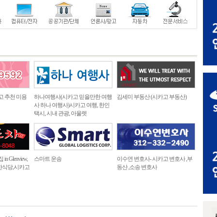
고 추천 미용
하나여행사(시카고 믿을만한 여행
김세미 부동산 (시카고 부동산)
사 하나 여행사)시카고 여행, 한인
택시, 시내 관광, 아울렛
 Glenview,
스마트 운송
이수연 변호사- 시카고 변호사 ,부
한식당,시카고
동산 ,소송 변호사