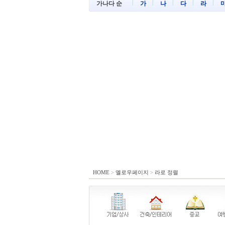
가나다 순
가
나
다
라
HOME
>
옐로우페이지
>
라로 정렬