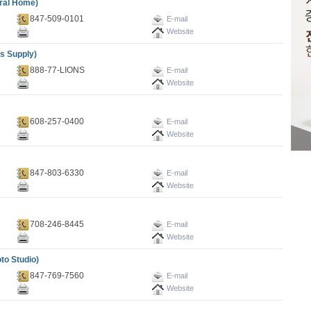
al Home)
847-509-0101
E-mail
Website
 Supply)
888-77-LIONS
E-mail
Website
608-257-0400
E-mail
Website
847-803-6330
E-mail
Website
708-246-8445
E-mail
Website
 Studio)
847-769-7560
E-mail
Website