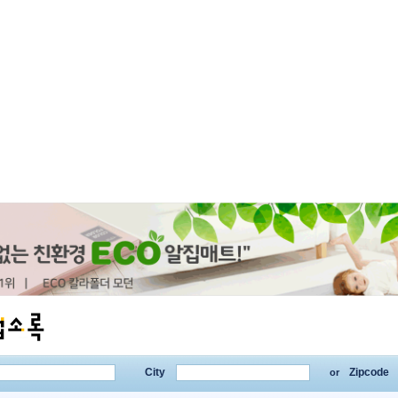
City
Zipcode
or