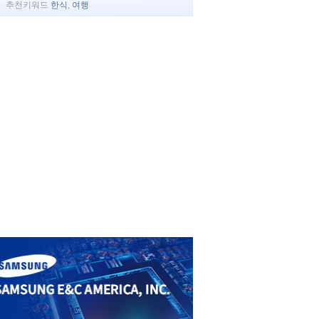
추천키워드
한식
,
여행