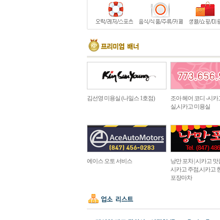
김선영 미용실 (나일스 1호점)
조아 헤어 코디 -시카
실,시카고 미용실
에이스 오토 서비스
낭만 포차 | 시카고 맛집 in
시카고 주점,시카고 
포장마차