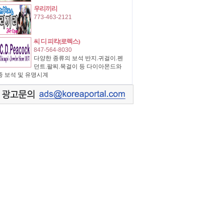
우리끼리
773-463-2121
씨 디 피칵(로렉스)
847-564-8030
다양한 종류의 보석 반지.귀걸이.펜
던트.팔찌.목걸이 등 다이아몬드와
종 보석 및 유명시계