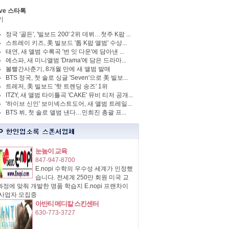
ve 스타톡
기
정국 '골든', '빌보드 200' 2위 데뷔…첫주 K팝 ...
스트레이 키즈, 美 빌보드 '톱 K팝 앨범' 수상...
태연, 새 앨범 수록곡 '번 잇 다운'에 담아낸 ...
에스파, 새 미니앨범 'Drama'에 담은 드라마...
볼빨간사춘기, 8개월 만에 새 앨범 발매
BTS 정국, 첫 솔로 싱글 'Seven'으로 美 빌보...
트레저, 美 빌보드 '핫 트렌딩 송즈' 1위
ITZY, 새 앨범 타이틀곡 'CAKE' 뮤비 티저 공개...
'하이브 신인' 보이넥스트도어, 새 앨범 트레일...
BTS 뷔, 첫 솔로 앨범 낸다…민희진 총괄 프...
눈높이 교육
847-947-8700
E.nopi 수학의 우수성 세계가 인정했
습니다. 전세계 250만 회원 미국 교
정에 맞춰 개발한 명품 학습지 E.nopi 프랜차이
 사업자 모집중
아반티 메디칼 스킨센터
630-773-3727