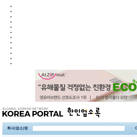
회사(업소)명
C