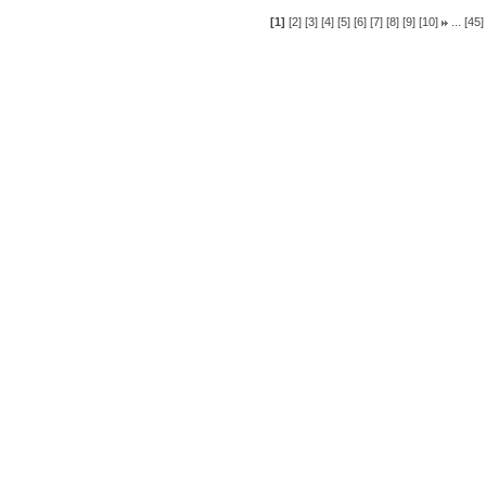
...
[1]
[2]
[3]
[4]
[5]
[6]
[7]
[8]
[9]
[10]
[45]