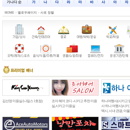
가나다 순
가
나
다
라
마
바
사
아
자
HOME
>
옐로우페이지
>
사로 정렬
김선영 미용실 (나일스 1호점)
조아 헤어 코디 -시카고 추천 미용
하나여행사(시카고 
실,시카고 미용실
사 하나 여행사)시카고
택시, 시내 관광, 아