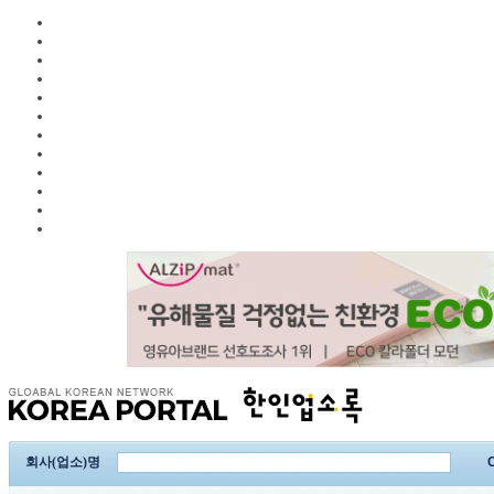
회사(업소)명
C