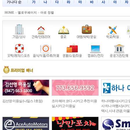
가나다 순
가
나
다
라
마
바
사
아
자
HOME
>
옐로우페이지
>
아로 정렬
김선영 미용실 (나일스 1호점)
조아 헤어 코디 -시카고 추천 미용
하나여행사(시카고 
실,시카고 미용실
사 하나 여행사)시카고
택시, 시내 관광, 아