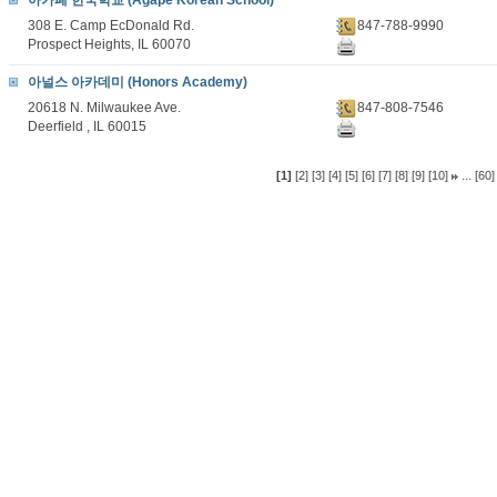
아가페 한국학교 (Agape Korean School)
308 E. Camp EcDonald Rd.
847-788-9990
Prospect Heights, IL 60070
아널스 아카데미 (Honors Academy)
20618 N. Milwaukee Ave.
847-808-7546
Deerfield , IL 60015
...
[1]
[2]
[3]
[4]
[5]
[6]
[7]
[8]
[9]
[10]
[60]