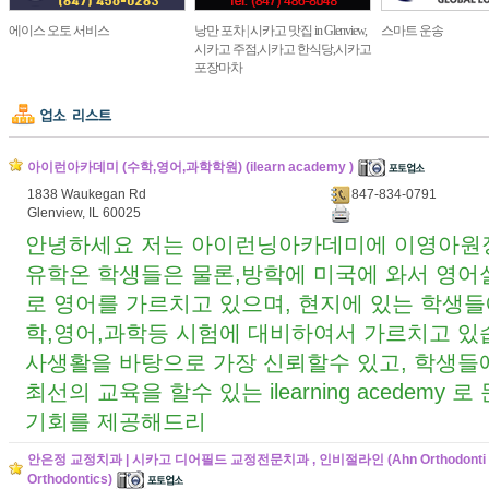
에이스 오토 서비스
낭만 포차 | 시카고 맛집 in Glenview,
스마트 운송
시카고 주점,시카고 한식당,시카고
포장마차
아이런아카데미 (수학,영어,과학학원) (ilearn academy )
1838 Waukegan Rd
847-834-0791
Glenview, IL 60025
안녕하세요 저는 아이런닝아카데미에 이영아원
유학온 학생들은 물론,방학에 미국에 와서 영
로 영어를 가르치고 있으며, 현지에 있는 학생들
학,영어,과학등 시험에 대비하여서 가르치고 있습
사생활을 바탕으로 가장 신뢰할수 있고, 학생들
최선의 교육을 할수 있는 ilearning acedemy
기회를 제공해드리
안은정 교정치과 | 시카고 디어필드 교정전문치과 , 인비절라인 (Ahn Orthodonti 
Orthodontics)