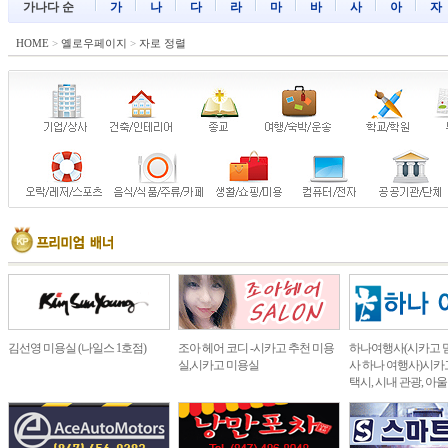
가나다 순
가
나
다
라
마
바
사
아
자
HOME
>
옐로우페이지
>
자로 정렬
김선영 미용실 (나일스 1호점)
조아 헤어 코디 -시카고 추천 미용
하나여행사(시카고 
실,시카고 미용실
사 하나 여행사)시카고
택시, 시내 관광, 아