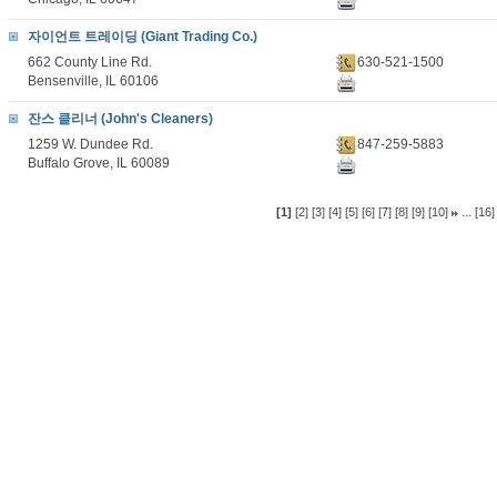
자이언트 트레이딩 (Giant Trading Co.)
662 County Line Rd.
630-521-1500
Bensenville, IL 60106
잔스 클리너 (John's Cleaners)
1259 W. Dundee Rd.
847-259-5883
Buffalo Grove, IL 60089
...
[1]
[2]
[3]
[4]
[5]
[6]
[7]
[8]
[9]
[10]
[16]