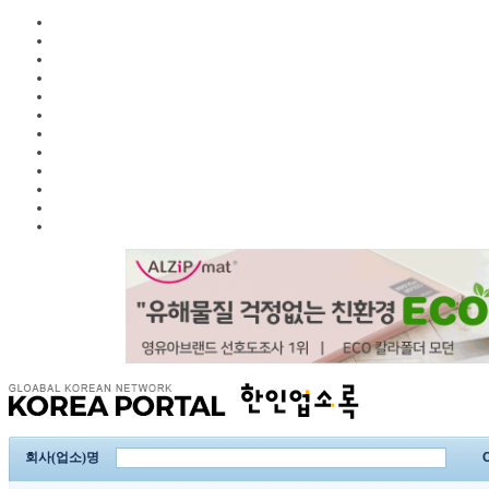
회사(업소)명
C