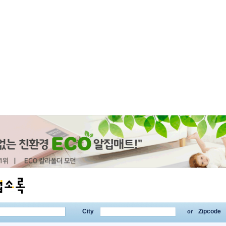
City
Zipcode
or