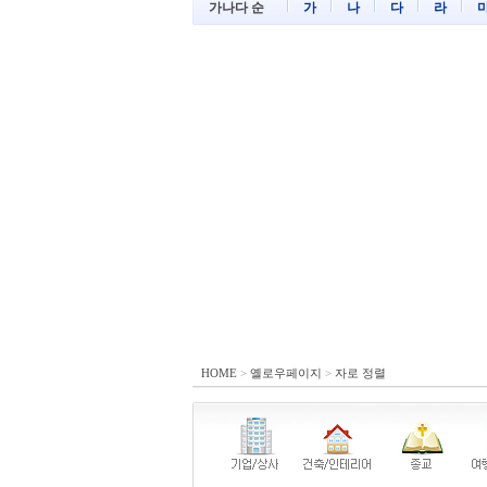
가나다 순
가
나
다
라
HOME
>
옐로우페이지
>
자로 정렬