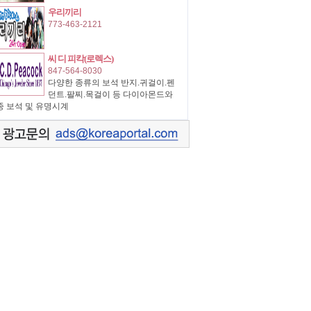
우리끼리
773-463-2121
씨 디 피칵(로렉스)
847-564-8030
다양한 종류의 보석 반지.귀걸이.펜
던트.팔찌.목걸이 등 다이아몬드와
종 보석 및 유명시계