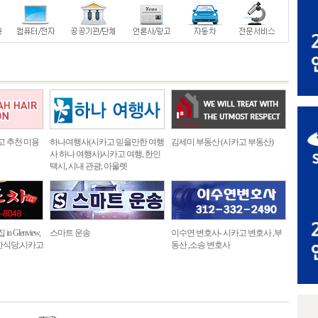
고 추천 미용
하나여행사(시카고 믿을만한 여행
김세미 부동산 (시카고 부동산)
사 하나 여행사)시카고 여행, 한인
택시, 시내 관광, 아울렛
 Glenview,
스마트 운송
이수연 변호사- 시카고 변호사 ,부
한식당,시카고
동산 ,소송 변호사