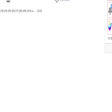
Website
...
[3]
[4]
[5]
[6]
[7]
[8]
[9]
[10]
[16]
각