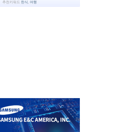
추천키워드
한식
,
여행