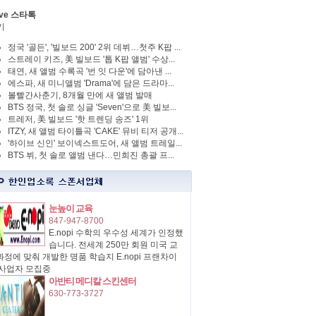
ve 스타톡
기
정국 '골든', '빌보드 200' 2위 데뷔…첫주 K팝 ...
스트레이 키즈, 美 빌보드 '톱 K팝 앨범' 수상...
태연, 새 앨범 수록곡 '번 잇 다운'에 담아낸 ...
에스파, 새 미니앨범 'Drama'에 담은 드라마...
볼빨간사춘기, 8개월 만에 새 앨범 발매
BTS 정국, 첫 솔로 싱글 'Seven'으로 美 빌보...
트레저, 美 빌보드 '핫 트렌딩 송즈' 1위
ITZY, 새 앨범 타이틀곡 'CAKE' 뮤비 티저 공개...
'하이브 신인' 보이넥스트도어, 새 앨범 트레일...
BTS 뷔, 첫 솔로 앨범 낸다…민희진 총괄 프...
눈높이 교육
847-947-8700
E.nopi 수학의 우수성 세계가 인정했
습니다. 전세계 250만 회원 미국 교
정에 맞춰 개발한 명품 학습지 E.nopi 프랜차이
 사업자 모집중
아반티 메디칼 스킨센터
630-773-3727