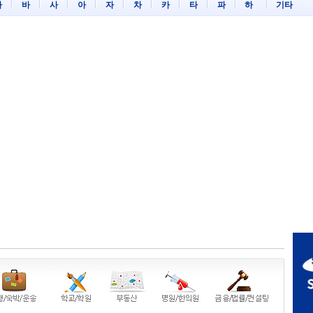
마
바
사
아
자
차
카
타
파
하
기타