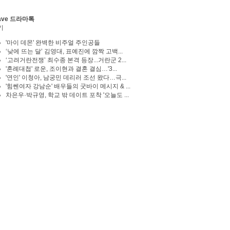
ave 드라마톡
기
'마이 데몬' 완벽한 비주얼 주인공들
‘낮에 뜨는 달’ 김영대, 표예진에 깜짝 고백...
‘고려거란전쟁’ 최수종 본격 등장...거란군 2...
'혼례대첩' 로운, 조이현과 결혼 결심…'3...
'연인' 이청아, 남궁민 데리러 조선 왔다…극...
'힘쎈여자 강남순' 배우들의 굿바이 메시지 & ...
차은우·박규영, 학교 밖 데이트 포착 '오늘도 ...