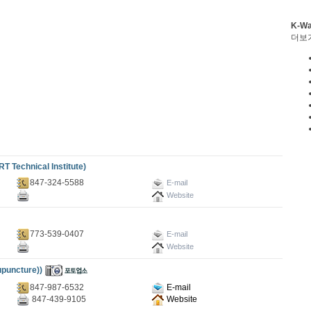
K-W
더보
echnical Institute)
847-324-5588
E-mail
Website
773-539-0407
E-mail
Website
uncture))
847-987-6532
E-mail
847-439-9105
Website