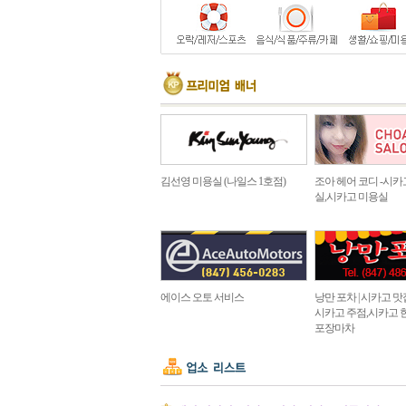
김선영 미용실 (나일스 1호점)
조아 헤어 코디 -시카
실,시카고 미용실
에이스 오토 서비스
낭만 포차 | 시카고 맛집 in
시카고 주점,시카고 
포장마차