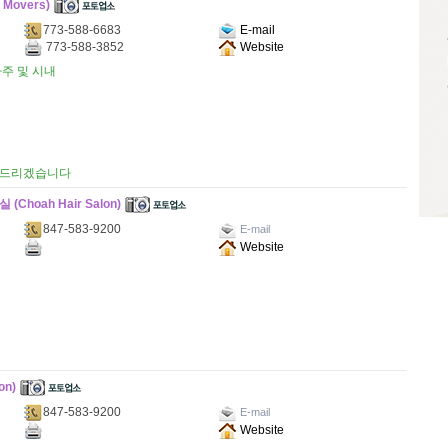
Movers)
773-588-6683
E-mail
773-588-3852
Website
주 및 시내
해드리겠습니다
hoah Hair Salon)
847-583-9200
E-mail
Website
on)
847-583-9200
E-mail
Website