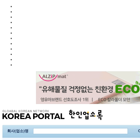
회사(업소)명
C