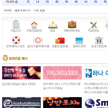
가나다 순
가
나
다
라
마
바
사
아
자
HOME
>
옐로우페이지
>
가로 정렬
김선영 미용실 (나일스 1호점)
조아 헤어 코디 -시카고 추천 미용
하나여행사(시카고 
실,시카고 미용실
사 하나 여행사)시카고
택시, 시내 관광, 아