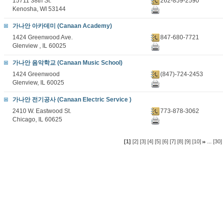
15711 38th St.
262-859-2590
Kenosha, WI 53144
가나안 아카데미 (Canaan Academy)
1424 Greenwood Ave.
847-680-7721
Glenview , IL 60025
가나안 음악학교 (Canaan Music School)
1424 Greenwood
(847)-724-2453
Glenview, IL 60025
가나안 전기공사 (Canaan Electric Service )
2410 W. Eastwood St.
773-878-3062
Chicago, IL 60625
...
[1]
[2]
[3]
[4]
[5]
[6]
[7]
[8]
[9]
[10]
[30]