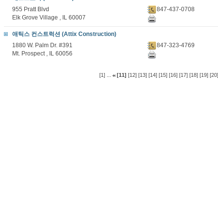
955 Pratt Blvd
847-437-0708
Elk Grove Village , IL 60007
애틱스 컨스트럭션 (Attix Construction)
1880 W. Palm Dr. #391
847-323-4769
Mt. Prospect , IL 60056
...
[1]
[11]
[12]
[13]
[14]
[15]
[16]
[17]
[18]
[19]
[20