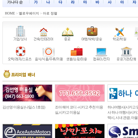
가나다 순
가
나
다
라
마
바
사
아
자
HOME
>
옐로우페이지
>
아로 정렬
김선영 미용실 (나일스 1호점)
조아 헤어 코디 -시카고 추천 미용
하나여행사(시카고 
실,시카고 미용실
사 하나 여행사)시카고
택시, 시내 관광, 아