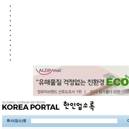
회사(업소)명
C