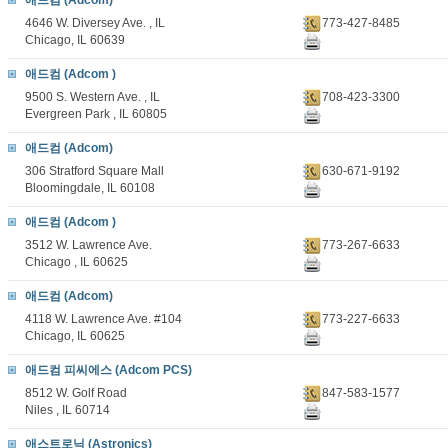
애드컴 (Adcom)
4646 W. Diversey Ave. , IL
773-427-8485
Chicago, IL 60639
애드컴 (Adcom )
9500 S. Western Ave. , IL
708-423-3300
Evergreen Park , IL 60805
애드컴 (Adcom)
306 Stratford Square Mall
630-671-9192
Bloomingdale, IL 60108
애드컴 (Adcom )
3512 W. Lawrence Ave.
773-267-6633
Chicago , IL 60625
애드컴 (Adcom)
4118 W. Lawrence Ave. #104
773-227-6633
Chicago, IL 60625
애드컴 피씨에스 (Adcom PCS)
8512 W. Golf Road
847-583-1577
Niles , IL 60714
애스트로닉 (Astronics)