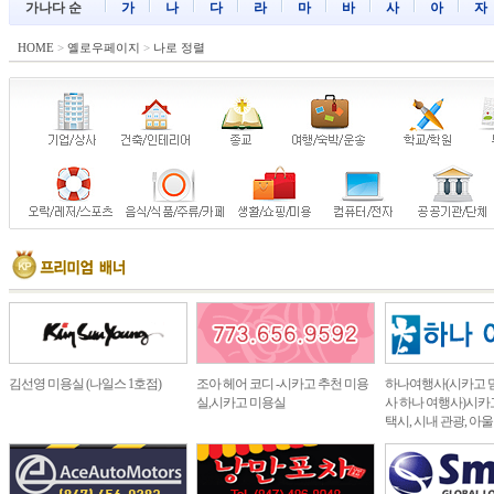
가나다 순
가
나
다
라
마
바
사
아
자
HOME
>
옐로우페이지
>
나로 정렬
김선영 미용실 (나일스 1호점)
조아 헤어 코디 -시카고 추천 미용
하나여행사(시카고 
실,시카고 미용실
사 하나 여행사)시카고
택시, 시내 관광, 아