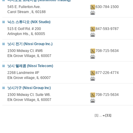
니시모토 트레이딩 (Nishimoto Trading)
545 E. Fullerton Ave.
630-784-1500
Carol Stream , IL 60188
닉스 스튜디오 (NIX Studio)
515 E Golf Rd. # 200
847-593-9787
Arlington Hts., IL 60005
닛시 전기 (Nissi Group Inc.)
1500 Midway Ct. #W6
708-715-5634
Elk Grove Village, IL 60007
닛시 텔레콤 (Nissi Telecom)
2268 Landmeire #F
877-226-4774
Elk Grove village, IL 60007
닛시가구 (Nissi Group Inc)
1500 Midway Ct. Suite W6.
708-715-5634
Elk Grove Village, IL 60007
...
[1]
[11]