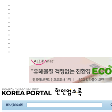
회사(업소)명
C