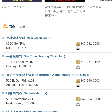
에이스 오토 서비스
낭만 포차 | 시카고 맛집 in Glenview,
스마트 운송
시카고 주점,시카고 한식당,시카고
포장마차
뉴차이나 부페 (New China Buffet)
8520 Golf Rd.
847-581-1668
Niles, IL 60714
뉴톤 보청기 (Nu - Tone Hearing Clinic, Inc.)
1000 Central Rd. #752
773-271-1192
Chicago, IL 60659
늘푸른 보화당 한의원 (Evergreen Acupuncture- Herb Clinic)
515 E. Golf Rd. #103
847-290-1903
Arlington Hts., IL 60005
니만 마커스 (Neiman Marcus)
5000 Northbrook Ct.
847-564-0300
Northbrook , IL 60062