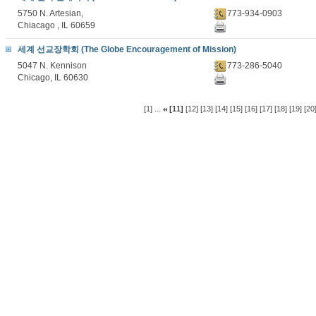
5750 N. Artesian,
773-934-0903
Chiacago , IL 60659
세계 선교장학회 (The Globe Encouragement of Mission)
5047 N. Kennison
773-286-5040
Chicago, IL 60630
...
[1]
[11]
[12]
[13]
[14]
[15]
[16]
[17]
[18]
[19]
[20