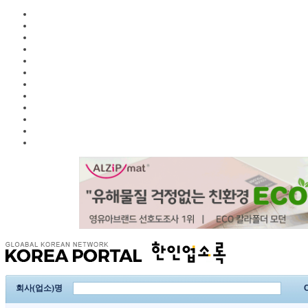
회사(업소)명
C