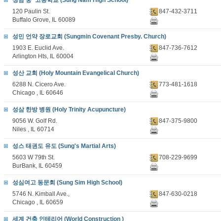
성남 중^고등학교 (Sung Nam High School)
120 Paulin St.
847-432-3711
Buffalo Grove, IL 60089
성민 언약 장로교회 (Sungmin Covenant Presby. Church)
1903 E. Euclid Ave.
847-736-7612
Arlington Hts, IL 60004
성산 교회 (Holy Mountain Evangelical Church)
6288 N. Cicero Ave.
773-481-1618
Chicago , IL 60646
성삼 한방 병원 (Holy Trinity Acupuncture)
9056 W. Golf Rd.
847-375-9800
Niles , IL 60714
성스 태권도 유도 (Sung's Martial Arts)
5603 W 79th St.
708-229-9699
BurBank, IL 60459
성심여고 동문회 (Sung Sim High School)
5746 N. Kimball Ave.,
847-630-0218
Chicago , IL 60659
세계 건축 인테리어 (World Construction )