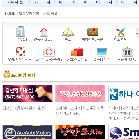
가나다 순
가
나
다
라
마
바
사
아
자
HOME
>
옐로우페이지
>
사로 정렬
김선영 미용실 (나일스 1호점)
조아 헤어 코디 -시카고 추천 미용
하나여행사(시카고 
실,시카고 미용실
사 하나 여행사)시카고
택시, 시내 관광, 아