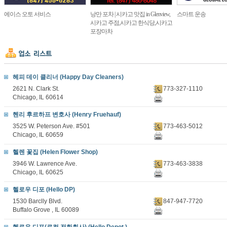
에이스 오토 서비스
낭만 포차 | 시카고 맛집 in Glenview,
스마트 운송
시카고 주점,시카고 한식당,시카고
포장마차
헤피 데이 클리너 (Happy Day Cleaners)
2621 N. Clark St.
773-327-1110
Chicago, IL 60614
헨리 후르하프 변호사 (Henry Fruehauf)
3525 W. Peterson Ave. #501
773-463-5012
Chicago, IL 60659
헬렌 꽃집 (Helen Flower Shop)
3946 W. Lawrence Ave.
773-463-3838
Chicago, IL 60625
헬로우 디포 (Hello DP)
1530 Barclly Blvd.
847-947-7720
Buffalo Grove , IL 60089