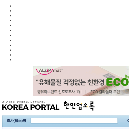
회사(업소)명
C