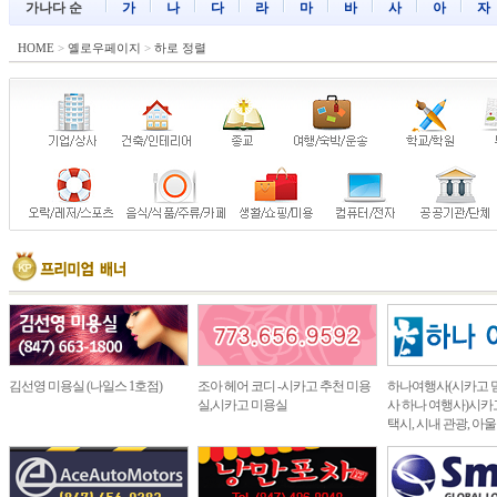
가나다 순
가
나
다
라
마
바
사
아
자
HOME
>
옐로우페이지
>
하로 정렬
김선영 미용실 (나일스 1호점)
조아 헤어 코디 -시카고 추천 미용
하나여행사(시카고 
실,시카고 미용실
사 하나 여행사)시카고
택시, 시내 관광, 아