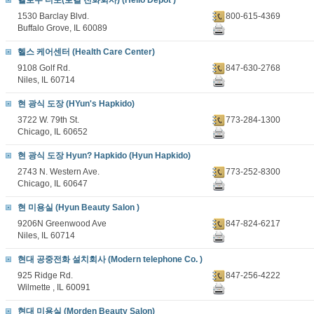
헬로우 디포(로컬 전화회사) (Hello Depot )
1530 Barclay Blvd.
800-615-4369
Buffalo Grove, IL 60089
헬스 케어센터 (Health Care Center)
9108 Golf Rd.
847-630-2768
Niles, IL 60714
현 광식 도장 (HYun's Hapkido)
3722 W. 79th St.
773-284-1300
Chicago, IL 60652
현 광식 도장 Hyun? Hapkido (Hyun Hapkido)
2743 N. Western Ave.
773-252-8300
Chicago, IL 60647
현 미용실 (Hyun Beauty Salon )
9206N Greenwood Ave
847-824-6217
Niles, IL 60714
현대 공중전화 설치회사 (Modern telephone Co. )
925 Ridge Rd.
847-256-4222
Wilmette , IL 60091
현대 미용실 (Morden Beauty Salon)