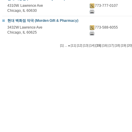
4310W. Lawrence Ave
773-777-0107
Chicago, IL 60630
현대 백화점 약국 (Morden Gift & Pharmacy)
3432W Lawrence Ave
773-588-6055
Chicago, IL 60625
...
[1]
[11]
[12]
[13]
[14]
[15]
[16]
[17]
[18]
[19]
[20