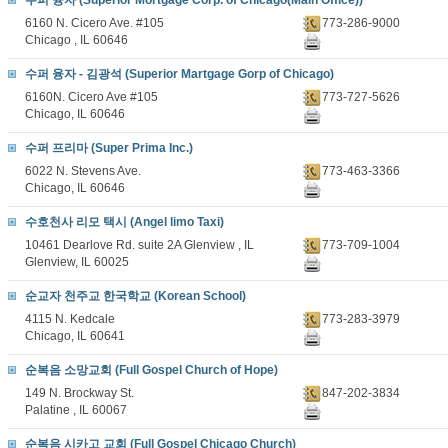
수퍼 융자 (Superior Mortgage Corp. of Chicago(Main Office))
6160 N. Cicero Ave. #105
773-286-9000
Chicago , IL 60646
수퍼 융자 - 김광석 (Superior Martgage Gorp of Chicago)
6160N. Cicero Ave #105
773-727-5626
Chicago, IL 60646
수퍼 프리마 (Super Prima Inc.)
6022 N. Stevens Ave.
773-463-3366
Chicago, IL 60646
수호천사 리모 택시 (Angel limo Taxi)
10461 Dearlove Rd. suite 2A Glenview , IL
773-709-1004
Glenview, IL 60025
순교자 천주교 한국학교 (Korean School)
4115 N. Kedcale
773-283-3979
Chicago, IL 60641
순복음 소망교회 (Full Gospel Church of Hope)
149 N. Brockway St.
847-202-3834
Palatine , IL 60067
순복음 시카고 교회 (Full Gospel Chicago Church)