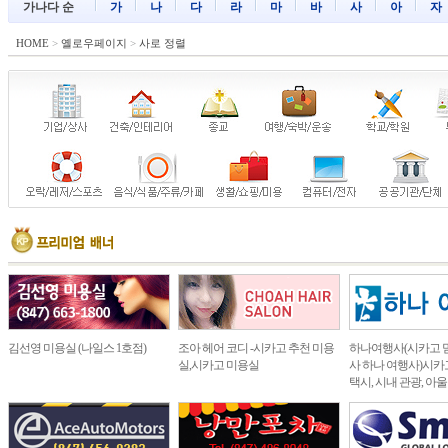
가나다 순
가
나
다
라
마
바
사
아
자
HOME
>
옐로우페이지
>
사로 정렬
김선영 미용실 (나일스 1호점)
조아 헤어 코디 -시카고 추천 미용
하나여행사(시카고 
실,시카고 미용실
사 하나 여행사)시카고
택시, 시내 관광, 아