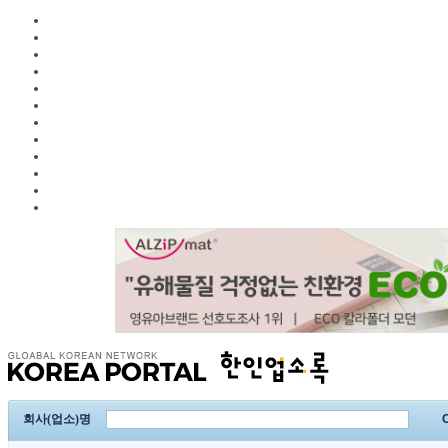
회사(업소)명
C