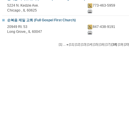
5224 N. Kedzie Ave.
773-463-5959
Chicago , IL 60625
순복음 제일 교회 (Full Gospel First Church)
20949 Rt. 53
847-438-9191
Long Grove,, IL 60047
...
[1]
[11]
[12]
[13]
[14]
[15]
[16]
[17]
[18]
[19]
[20