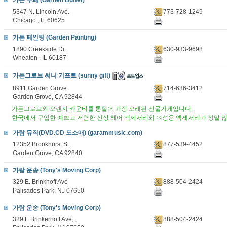
가든 부페 (Garden Buffet)
5347 N. Lincoln Ave.
773-728-1249
Chicago , IL 60625
가든 페인팅 (Garden Painting)
1890 Creekside Dr.
630-933-9698
Wheaton , IL 60187
가든그로브 써니 기프트 (sunny gift)
8911 Garden Grove
714-636-3412
Garden Grove, CA 92844
가든그로브와 오렌지 카운티를 통털어 가장 오래된 선물가게입니다.
한국에서 구입한 예쁘고 저렴한 신상 헤어 액세서리와 여성용 액세서리가 정말 많은
가람 뮤직(DVD.CD 도소매) (garammusic.com)
12352 Brookhurst St.
877-539-4452
Garden Grove, CA 92840
가람 운송 (Tony's Moving Corp)
329 E. Brinkhoff Ave
888-504-2424
Palisades Park, NJ 07650
가람 운송 (Tony's Moving Corp)
329 E Brinkerhoff Ave, ,
888-504-2424