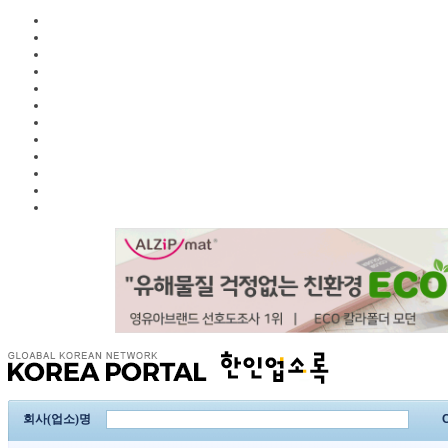
회사(업소)명
C