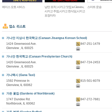
에이스 오토 서비스
낭만 포차 | 시카고 맛집 in Glenview,
스마트 운송
시카고 주점,시카고 한식당,시카고
포장마차
가나안 지상사 한국학교 (Canaan Jisangsa Korean School)
1424 Greenwood Ave.
847-251-1479
Glenview , IL 60025
가나안 한국학교 (Canaan Presbyterian Church)
1420 Greenwood Ave.
847-724-2453
Glenview , IL 60025
가나택시 (Gana Taxi)
1592 Primrose ln
815-501-6079
Glenview, IL 60062
가든 꽃집 (Gardens of Northbrook)
1747 Dundee Rd.
847-272-7681
Northbrook, IL 60062