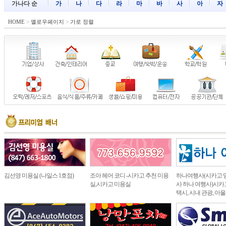
가나다 순
가
나
다
라
마
바
사
아
자
HOME
>
옐로우페이지
>
가로 정렬
김선영 미용실 (나일스 1호점)
조아 헤어 코디 -시카고 추천 미용
하나여행사(시카고 
실,시카고 미용실
사 하나 여행사)시카고
택시, 시내 관광, 아