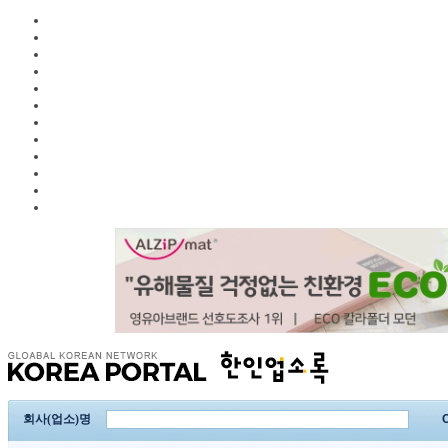
회사(업소)명
C