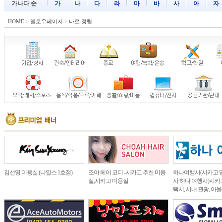
가나다 순
가
나
다
라
마
바
사
아
자
HOME
>
옐로우페이지
>
나로 정렬
김선영 미용실 (나일스 1호점)
조아 헤어 코디 -시카고 추천 미용
하나여행사(시카고 
실,시카고 미용실
사 하나 여행사)시카고
택시, 시내 관광, 아