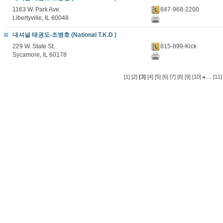
1163 W. Park Ave.
847-968-2200
Libertyville, IL 60048
내셔널 태권도-조병호 (National T.K.D )
229 W. State St,
815-899-Kick
Sycamore, IL 60178
...
[1]
[2]
[3]
[4]
[5]
[6]
[7]
[8]
[9]
[10]
[11]