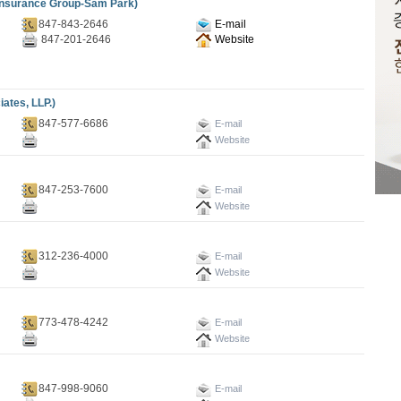
urance Group-Sam Park)
847-843-2646
E-mail
847-201-2646
Website
es, LLP.)
847-577-6686
E-mail
Website
847-253-7600
E-mail
Website
312-236-4000
E-mail
Website
773-478-4242
E-mail
Website
847-998-9060
E-mail