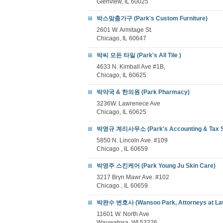
Glenview, IL 60025
박스맞춤가구 (Park's Custom Furniture)
2601 W. Armitage St.
Chicago, IL 60647
박씨 모든 타일 (Park's All Tile )
4633 N. Kimball Ave #1B,
Chicago, IL 60625
박약국 & 한의원 (Park Pharmacy)
3236W. Lawrenece Ave
Chicago, IL 60625
박영규 계리사무소 (Park's Accounting & Tax S
5850 N. Lincoln Ave. #109
Chicago , IL 60659
박영주 스킨케어 (Park Young Ju Skin Care)
3217 Bryn Mawr Ave. #102
Chicago , IL 60659
박완수 변호사 (Wansoo Park, Attorneys at La
11601 W. North Ave
Wauwatosa, WI 53226