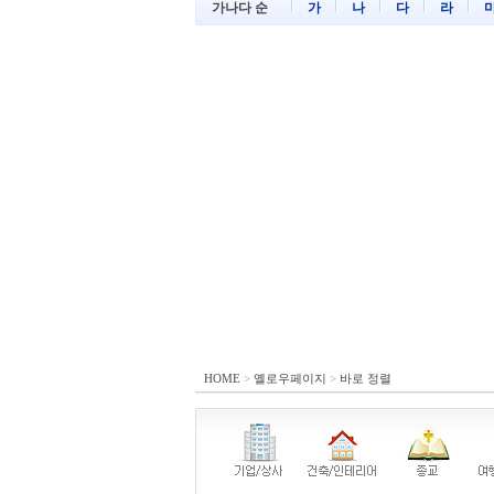
가나다 순
가
나
다
라
HOME
>
옐로우페이지
>
바로 정렬