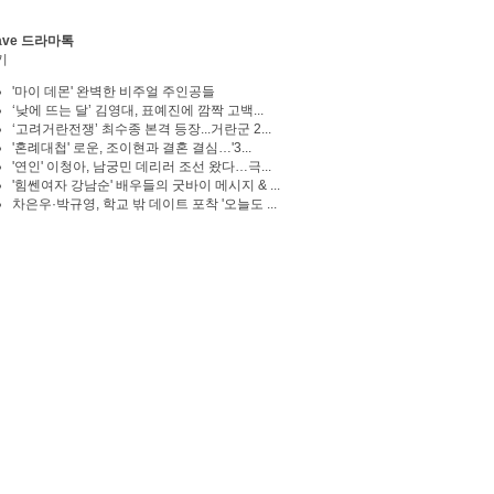
ave 드라마톡
기
'마이 데몬' 완벽한 비주얼 주인공들
‘낮에 뜨는 달’ 김영대, 표예진에 깜짝 고백...
‘고려거란전쟁’ 최수종 본격 등장...거란군 2...
'혼례대첩' 로운, 조이현과 결혼 결심…'3...
'연인' 이청아, 남궁민 데리러 조선 왔다…극...
'힘쎈여자 강남순' 배우들의 굿바이 메시지 & ...
차은우·박규영, 학교 밖 데이트 포착 '오늘도 ...