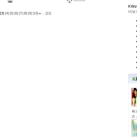
Website
KWa
더보
...
[3]
[4]
[5]
[6]
[7]
[8]
[9]
[10]
[21]
육과
즈