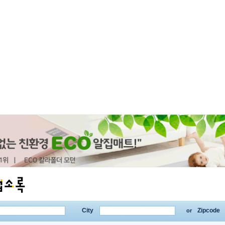
City
Zipcode
or