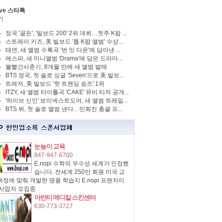
ve 스타톡
기
정국 '골든', '빌보드 200' 2위 데뷔…첫주 K팝 ...
스트레이 키즈, 美 빌보드 '톱 K팝 앨범' 수상...
태연, 새 앨범 수록곡 '번 잇 다운'에 담아낸 ...
에스파, 새 미니앨범 'Drama'에 담은 드라마...
볼빨간사춘기, 8개월 만에 새 앨범 발매
BTS 정국, 첫 솔로 싱글 'Seven'으로 美 빌보...
트레저, 美 빌보드 '핫 트렌딩 송즈' 1위
ITZY, 새 앨범 타이틀곡 'CAKE' 뮤비 티저 공개...
'하이브 신인' 보이넥스트도어, 새 앨범 트레일...
BTS 뷔, 첫 솔로 앨범 낸다…민희진 총괄 프...
눈높이 교육
847-947-8700
E.nopi 수학의 우수성 세계가 인정했
습니다. 전세계 250만 회원 미국 교
정에 맞춰 개발한 명품 학습지 E.nopi 프랜차이
 사업자 모집중
아반티 메디칼 스킨센터
630-773-3727