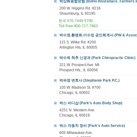
박상화종합보험 (BoHo Insuranace_Farmers Ins
200 W. Higgins Rd. #216
Shaumburg, IL 60195
한국 070-7449-5790
Toll Free 800-717-7963
박수영.황병희.이수정 공인회계사 (PW & Associat
115 S. Wilke Rd. #200
Arlington Hts, IL 60005
박수옥 척추 신경과 (Park Chiropractic Clinic)
321 W. Prospect Ave. Mt.
Prospect Hts., IL 60056
박숙영 변호사 (Stephanie Park P.C.)
105 W. Madison St. #700
Chicago, IL 60602
박스 바디샵 (Park's Auto Body Shop)
4251 N. Western Ave.
Chicago, IL 60618
박스 자동차 정비 (Park's Auto Service)
605 Milwaukee Ave.