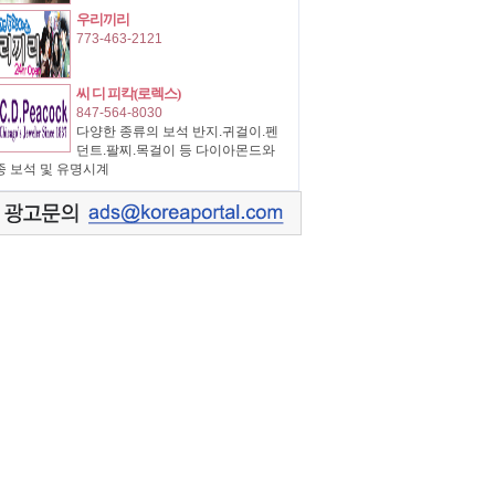
우리끼리
773-463-2121
씨 디 피칵(로렉스)
847-564-8030
다양한 종류의 보석 반지.귀걸이.펜
던트.팔찌.목걸이 등 다이아몬드와
종 보석 및 유명시계