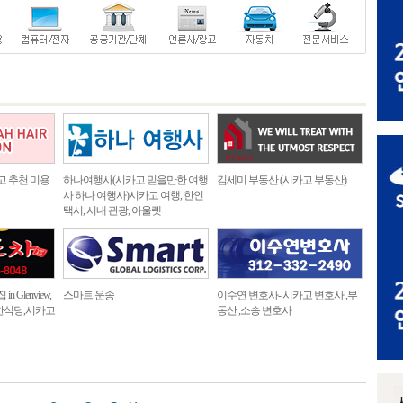
고 추천 미용
하나여행사(시카고 믿을만한 여행
김세미 부동산 (시카고 부동산)
사 하나 여행사)시카고 여행, 한인
택시, 시내 관광, 아울렛
 Glenview,
스마트 운송
이수연 변호사- 시카고 변호사 ,부
한식당,시카고
동산 ,소송 변호사