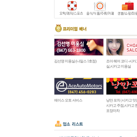
김선영 미용실 (나일스 1호점)
조아 헤어 코디 -시카
실,시카고 미용실
에이스 오토 서비스
낭만 포차 | 시카고 맛집 in
시카고 주점,시카고 
포장마차