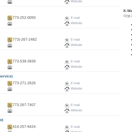
Website
K-W
더보
773-252-0050
E-mail
Website
773)-267-2482
E-mail
Website
773-539-3939
E-mail
Website
ervice)
773-271-2626
E-mail
Website
773-267-7407
E-mail
Website
w)
414-257-9424
E-mail