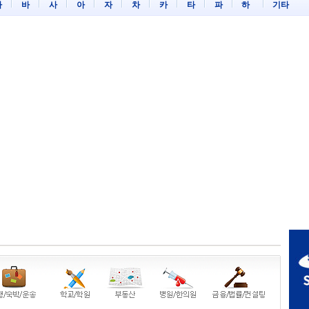
마
바
사
아
자
차
카
타
파
하
기타