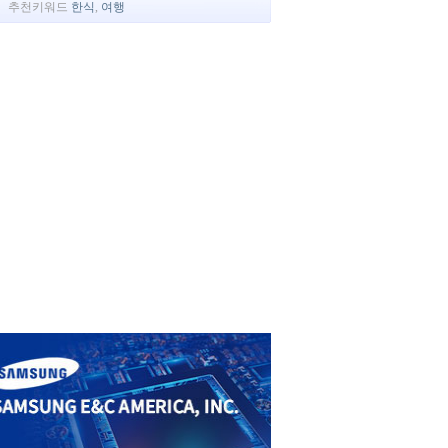
추천키워드
한식
,
여행