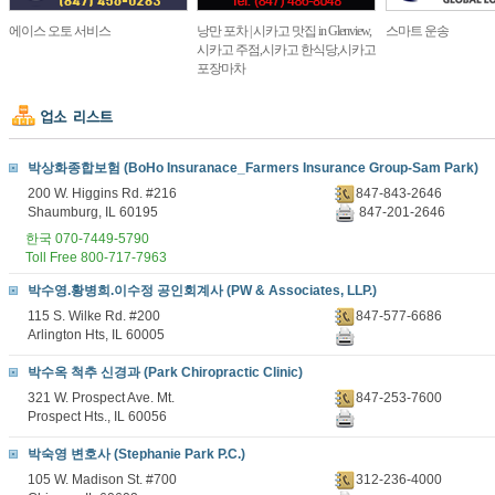
에이스 오토 서비스
낭만 포차 | 시카고 맛집 in Glenview,
스마트 운송
시카고 주점,시카고 한식당,시카고
포장마차
박상화종합보험 (BoHo Insuranace_Farmers Insurance Group-Sam Park)
200 W. Higgins Rd. #216
847-843-2646
Shaumburg, IL 60195
847-201-2646
한국 070-7449-5790
Toll Free 800-717-7963
박수영.황병희.이수정 공인회계사 (PW & Associates, LLP.)
115 S. Wilke Rd. #200
847-577-6686
Arlington Hts, IL 60005
박수옥 척추 신경과 (Park Chiropractic Clinic)
321 W. Prospect Ave. Mt.
847-253-7600
Prospect Hts., IL 60056
박숙영 변호사 (Stephanie Park P.C.)
105 W. Madison St. #700
312-236-4000