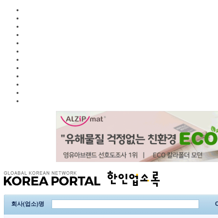
회사(업소)명
C