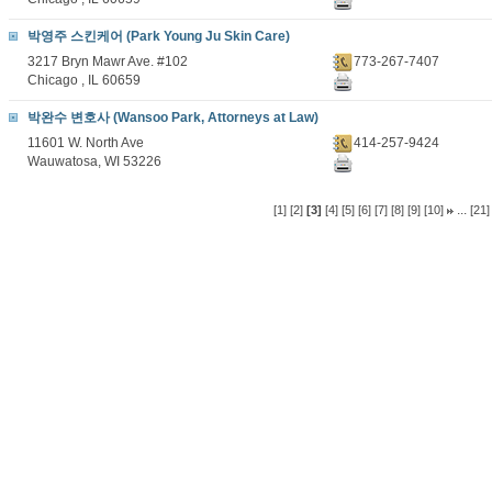
박영주 스킨케어 (Park Young Ju Skin Care)
3217 Bryn Mawr Ave. #102
773-267-7407
Chicago , IL 60659
박완수 변호사 (Wansoo Park, Attorneys at Law)
11601 W. North Ave
414-257-9424
Wauwatosa, WI 53226
...
[1]
[2]
[3]
[4]
[5]
[6]
[7]
[8]
[9]
[10]
[21]