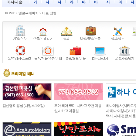
가나다 순
가
나
다
라
마
바
사
아
자
HOME
>
옐로우페이지
>
바로 정렬
김선영 미용실 (나일스 1호점)
조아 헤어 코디 -시카고 추천 미용
하나여행사(시카고 
실,시카고 미용실
사 하나 여행사)시카고
택시, 시내 관광, 아