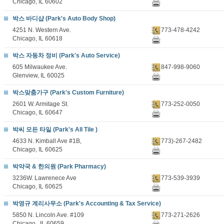
Chicago, IL 60602
박스 바디샵 (Park's Auto Body Shop)
4251 N. Western Ave.
773-478-4242
Chicago, IL 60618
박스 자동차 정비 (Park's Auto Service)
605 Milwaukee Ave.
847-998-9060
Glenview, IL 60025
박스맞춤가구 (Park's Custom Furniture)
2601 W. Armitage St.
773-252-0050
Chicago, IL 60647
박씨 모든 타일 (Park's All Tile )
4633 N. Kimball Ave #1B,
773)-267-2482
Chicago, IL 60625
박약국 & 한의원 (Park Pharmacy)
3236W. Lawrenece Ave
773-539-3939
Chicago, IL 60625
박영규 계리사무소 (Park's Accounting & Tax Service)
5850 N. Lincoln Ave. #109
773-271-2626
Chicago , IL 60659