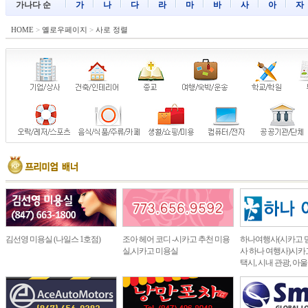
가나다 순
가
나
다
라
마
바
사
아
자
HOME
>
옐로우페이지
>
사로 정렬
김선영 미용실 (나일스 1호점)
조아 헤어 코디 -시카고 추천 미용
하나여행사(시카고 
실,시카고 미용실
사 하나 여행사)시카고
택시, 시내 관광, 아