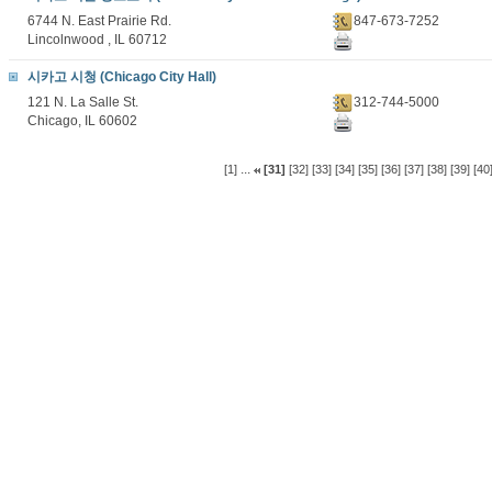
6744 N. East Prairie Rd.
847-673-7252
Lincolnwood , IL 60712
시카고 시청 (Chicago City Hall)
121 N. La Salle St.
312-744-5000
Chicago, IL 60602
...
[1]
[31]
[32]
[33]
[34]
[35]
[36]
[37]
[38]
[39]
[40