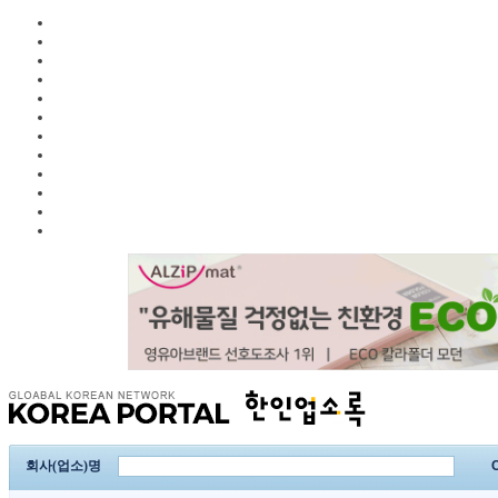
회사(업소)명
C