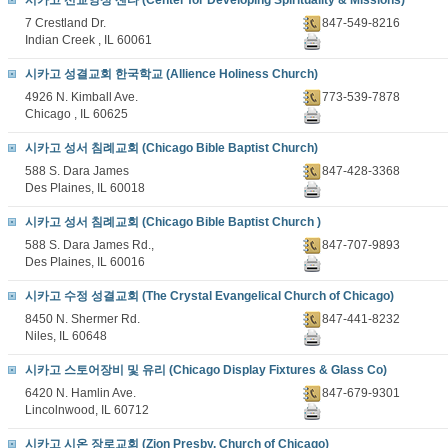
시카고 선교영성 센타 (Center for Developing Spirituality & Missions)
7 Crestland Dr.
847-549-8216
Indian Creek , IL 60061
시카고 성결교회 한국학교 (Allience Holiness Church)
4926 N. Kimball Ave.
773-539-7878
Chicago , IL 60625
시카고 성서 침례교회 (Chicago Bible Baptist Church)
588 S. Dara James
847-428-3368
Des Plaines, IL 60018
시카고 성서 침례교회 (Chicago Bible Baptist Church )
588 S. Dara James Rd.,
847-707-9893
Des Plaines, IL 60016
시카고 수정 성결교회 (The Crystal Evangelical Church of Chicago)
8450 N. Shermer Rd.
847-441-8232
Niles, IL 60648
시카고 스토어장비 및 유리 (Chicago Display Fixtures & Glass Co)
6420 N. Hamlin Ave.
847-679-9301
Lincolnwood, IL 60712
시카고 시온 장로교회 (Zion Presby. Church of Chicago)