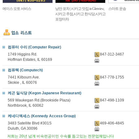
에이스 오토 서비스
낭만 포차 | 시카고 맛집 in Glenview,
스마트 운송
시카고 주점,시카고 한식당,시카고
포장마차
컴퓨터 수리 (Computer Repair)
1749 Higgins Rd.
847-312-3467
Hoffman Estates, IL 60169
컴퓨텍 (Computech)
7441 Kilbourn Ave.
847-778-1755
Skokie , IL 60076
케곤 일식당 (Kegon Japanese Restaurant)
569 Waukegan Rd.(Brookside Plaza)
847-498-1109
Northbrook, IL 60062
케네디엑세스 (Kennedy Access Group)
3483 Satellite Blvd #301S
469-406-4845
Duluth, GA 30096
저희는 20년 넘게 비숙련공이민 수속를 돕고있는 전문업체입니다