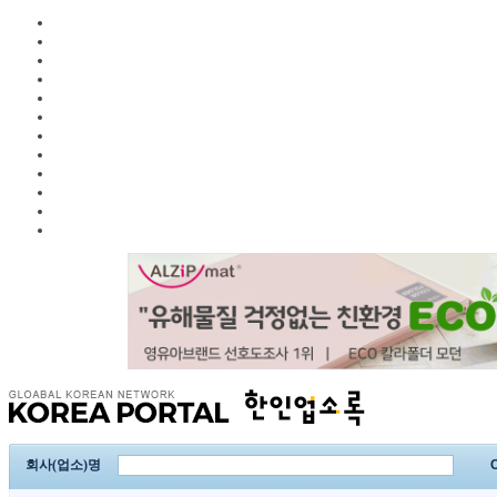
회사(업소)명
C