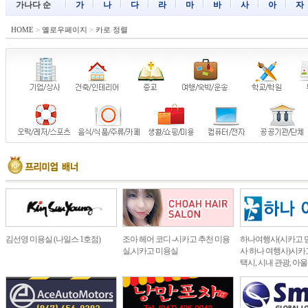
가나다 순
가
나
다
라
마
바
사
아
자
HOME
>
옐로우페이지
>
카로 정렬
김선영 미용실 (나일스 1호점)
조아 헤어 코디 -시카고 추천 미용
하나여행사(시카고 
실,시카고 미용실
사 하나 여행사)시카고
택시, 시내 관광, 아