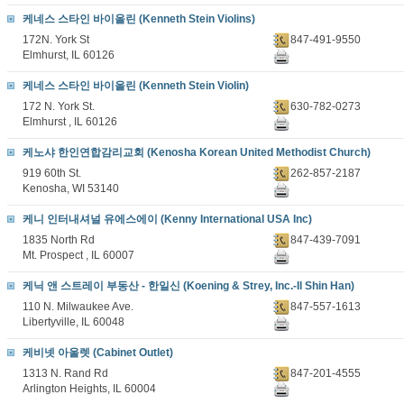
케네스 스타인 바이올린 (Kenneth Stein Violins)
172N. York St
847-491-9550
Elmhurst, IL 60126
케네스 스타인 바이올린 (Kenneth Stein Violin)
172 N. York St.
630-782-0273
Elmhurst , IL 60126
케노샤 한인연합감리교회 (Kenosha Korean United Methodist Church)
919 60th St.
262-857-2187
Kenosha, WI 53140
케니 인터내셔널 유에스에이 (Kenny International USA Inc)
1835 North Rd
847-439-7091
Mt. Prospect , IL 60007
케닉 앤 스트레이 부동산 - 한일신 (Koening & Strey, Inc.-Il Shin Han)
110 N. Milwaukee Ave.
847-557-1613
Libertyville, IL 60048
케비넷 아울렛 (Cabinet Outlet)
1313 N. Rand Rd
847-201-4555
Arlington Heights, IL 60004