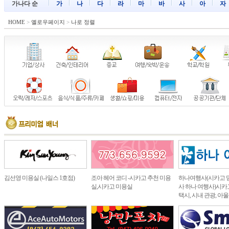
가나다 순
가
나
다
라
마
바
사
아
자
HOME
>
옐로우페이지
>
나로 정렬
김선영 미용실 (나일스 1호점)
조아 헤어 코디 -시카고 추천 미용
하나여행사(시카고 
실,시카고 미용실
사 하나 여행사)시카고
택시, 시내 관광, 아