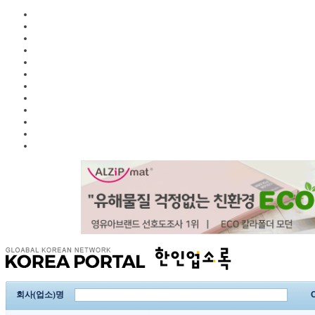
회사(업소)명
C