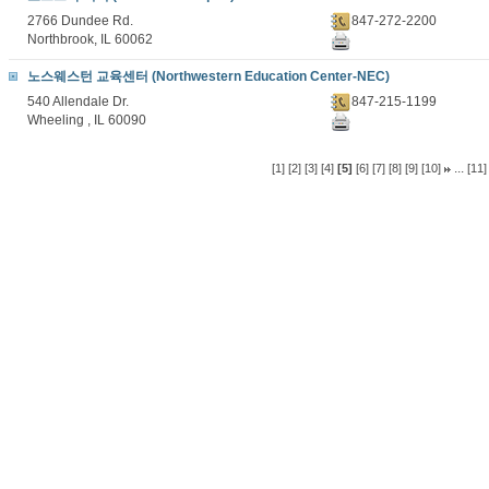
2766 Dundee Rd.
847-272-2200
Northbrook, IL 60062
노스웨스턴 교육센터 (Northwestern Education Center-NEC)
540 Allendale Dr.
847-215-1199
Wheeling , IL 60090
...
[1]
[2]
[3]
[4]
[5]
[6]
[7]
[8]
[9]
[10]
[11]