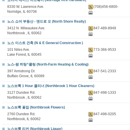
노리지 에이스 하드웨어 (Norridge Ace Hardware)
8330 W. Lawrence Ave.
(708)456-6800-
Norridge, IL 60706
노스 쇼어 부동산 - 앤드로 오 (North Shore Realty)
3412 N. Milwaukee Ave.
847-489-8949
Northbrook , IL 60062
노스 이스트 건축 (N & E General Construction )
101 Niles Ave.
773-366-9533
Lake Forest, IL 60045
노스-팜 히팅^쿨링 (North-Farm Heating & Cooling)
397 Armstrong Dr.
847-541-2333
Buffalo Grove, IL 60089
노스브룩 1 Hour 클리너 (Northbrook 1 Hour Cleaners)
3127 Dundee Rd.
847-498-1333
Northbrook , IL 60062
노스브룩 꽃집 (Northbrook Flowers)
2760 Dundee Rd.
847-498-0205
Northbrook, IL 60062
노스브룩 리커 (Northbrook Liquor)