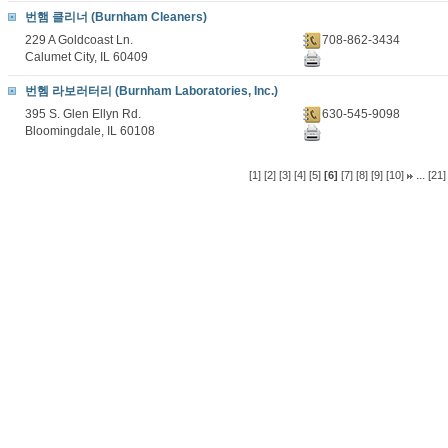
번햄 클리너 (Burnham Cleaners)
229 A Goldcoast Ln.
708-862-3434
Calumet City, IL 60409
번헴 라보러터리 (Burnham Laboratories, Inc.)
395 S. Glen Ellyn Rd.
630-545-9098
Bloomingdale, IL 60108
...
[1]
[2]
[3]
[4]
[5]
[6]
[7]
[8]
[9]
[10]
[21]