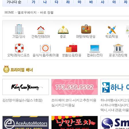
가나다 순
가
나
다
라
마
바
사
아
자
HOME
>
옐로우페이지
>
바로 정렬
김선영 미용실 (나일스 1호점)
조아 헤어 코디 -시카고 추천 미용
하나여행사(시카고 
실,시카고 미용실
사 하나 여행사)시카고
택시, 시내 관광, 아