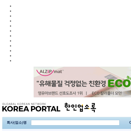
회사(업소)명
C