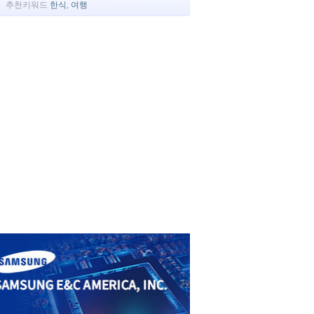
추천키워드
한식
,
여행