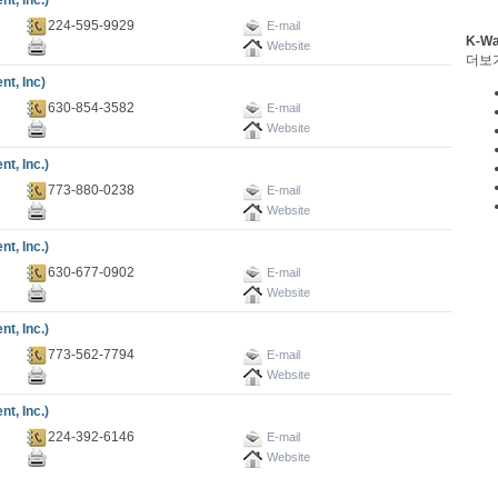
, Inc.)
224-595-9929
E-mail
K-W
Website
더보
t, Inc)
630-854-3582
E-mail
Website
, Inc.)
773-880-0238
E-mail
Website
, Inc.)
630-677-0902
E-mail
Website
, Inc.)
773-562-7794
E-mail
Website
, Inc.)
224-392-6146
E-mail
Website