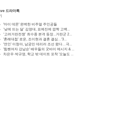
ave 드라마톡
기
'마이 데몬' 완벽한 비주얼 주인공들
‘낮에 뜨는 달’ 김영대, 표예진에 깜짝 고백...
‘고려거란전쟁’ 최수종 본격 등장...거란군 2...
'혼례대첩' 로운, 조이현과 결혼 결심…'3...
'연인' 이청아, 남궁민 데리러 조선 왔다…극...
'힘쎈여자 강남순' 배우들의 굿바이 메시지 & ...
차은우·박규영, 학교 밖 데이트 포착 '오늘도 ...