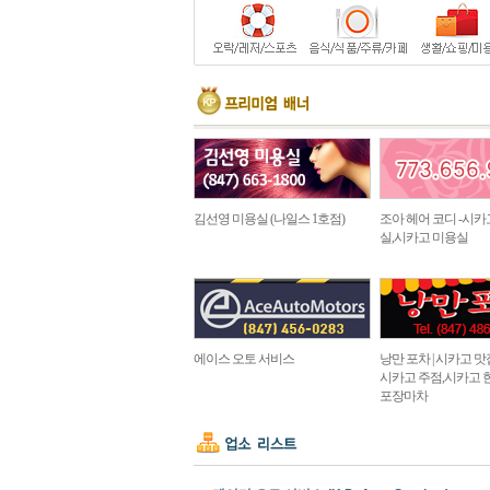
김선영 미용실 (나일스 1호점)
조아 헤어 코디 -시카
실,시카고 미용실
에이스 오토 서비스
낭만 포차 | 시카고 맛집 in
시카고 주점,시카고 
포장마차