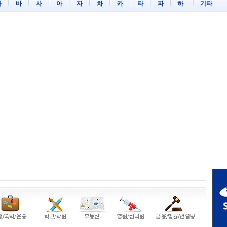
마
바
사
아
자
차
카
타
파
하
기타