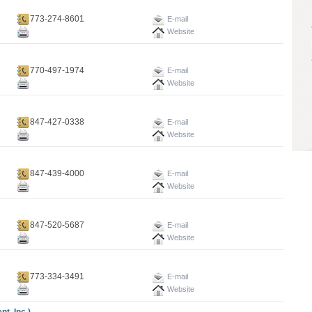
773-274-8601
E-mail
Website
770-497-1974
E-mail
Website
847-427-0338
E-mail
Website
847-439-4000
E-mail
Website
847-520-5687
E-mail
Website
773-334-3491
E-mail
Website