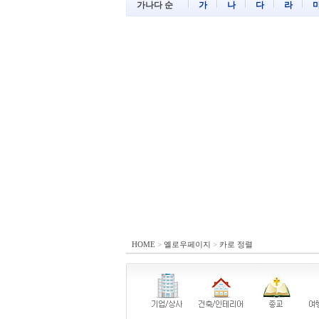
가나다 순
가
나
다
라
HOME
>
옐로우페이지
>
카로 정렬