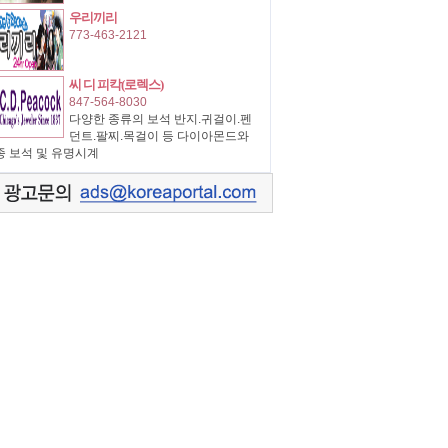
우리끼리
773-463-2121
씨 디 피칵(로렉스)
847-564-8030
다양한 종류의 보석 반지.귀걸이.펜
던트.팔찌.목걸이 등 다이아몬드와
종 보석 및 유명시계