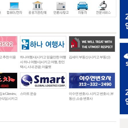
고 추천 미용
하나여행사(시카고 믿을만한 여행
김세미 부동산 (시카고 부동산)
사 하나 여행사)시카고 여행, 한인
택시, 시내 관광, 아울렛
 Glenview,
스마트 운송
이수연 변호사- 시카고 변호사 ,부
한식당,시카고
동산 ,소송 변호사