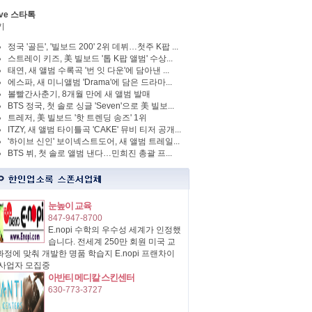
ve 스타톡
기
정국 '골든', '빌보드 200' 2위 데뷔…첫주 K팝 ...
스트레이 키즈, 美 빌보드 '톱 K팝 앨범' 수상...
태연, 새 앨범 수록곡 '번 잇 다운'에 담아낸 ...
에스파, 새 미니앨범 'Drama'에 담은 드라마...
볼빨간사춘기, 8개월 만에 새 앨범 발매
BTS 정국, 첫 솔로 싱글 'Seven'으로 美 빌보...
트레저, 美 빌보드 '핫 트렌딩 송즈' 1위
ITZY, 새 앨범 타이틀곡 'CAKE' 뮤비 티저 공개...
'하이브 신인' 보이넥스트도어, 새 앨범 트레일...
BTS 뷔, 첫 솔로 앨범 낸다…민희진 총괄 프...
눈높이 교육
847-947-8700
E.nopi 수학의 우수성 세계가 인정했
습니다. 전세계 250만 회원 미국 교
정에 맞춰 개발한 명품 학습지 E.nopi 프랜차이
 사업자 모집중
아반티 메디칼 스킨센터
630-773-3727