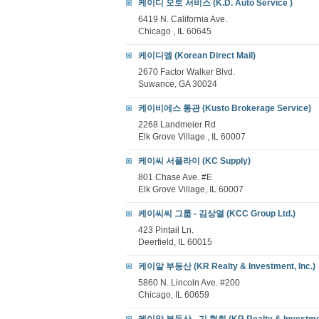
케이디 오토 서비스 (K.D. Auto Service )
6419 N. California Ave.
Chicago , IL 60645
케이디엠 (Korean Direct Mail)
2670 Factor Walker Blvd.
Suwance, GA 30024
케이비에스 통관 (Kusto Brokerage Service)
2268 Landmeier Rd
Elk Grove Village , IL 60007
케이씨 서플라이 (KC Supply)
801 Chase Ave. #E
Elk Grove Village, IL 60007
케이씨씨 그룹 - 김상열 (KCC Group Ltd.)
423 Pintail Ln.
Deerfield, IL 60015
케이알 부동산 (KR Realty & Investment, Inc.)
5860 N. Lincoln Ave. #200
Chicago, IL 60659