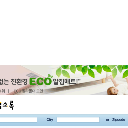
City
Zipcode
or