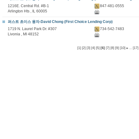
1216E. Central Rd. #B-1
847-481-0555
Arlington Hts , IL 60005
퍼스트 초이스 융자-David Chong (First Choice Lending Corp)
1719 N. Laurel Park Dr. #307
734-542-7483
Livonia , MI 48152
...
[1]
[2]
[3]
[4]
[5]
[6]
[7]
[8]
[9]
[10]
[17]