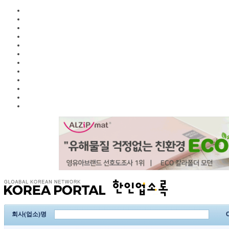
회사(업소)명
C