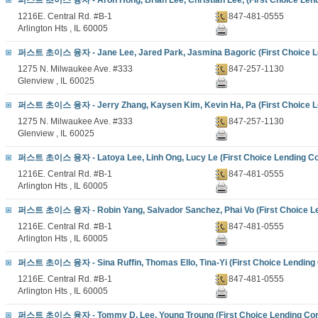
퍼스트 초이스 융자 - Aron Hong, Brian Lee, Christian Lee, (First Choice Lendi
1216E. Central Rd. #B-1
847-481-0555
Arlington Hts , IL 60005
퍼스트 초이스 융자 - Jane Lee, Jared Park, Jasmina Bagoric (First Choice L
1275 N. Milwaukee Ave. #333
847-257-1130
Glenview , IL 60025
퍼스트 초이스 융자 - Jerry Zhang, Kaysen Kim, Kevin Ha, Pa (First Choice L
1275 N. Milwaukee Ave. #333
847-257-1130
Glenview , IL 60025
퍼스트 초이스 융자 - Latoya Lee, Linh Ong, Lucy Le (First Choice Lending Cor
1216E. Central Rd. #B-1
847-481-0555
Arlington Hts , IL 60005
퍼스트 초이스 융자 - Robin Yang, Salvador Sanchez, Phai Vo (First Choice Le
1216E. Central Rd. #B-1
847-481-0555
Arlington Hts , IL 60005
퍼스트 초이스 융자 - Sina Ruffin, Thomas Ello, Tina-Yi (First Choice Lending 
1216E. Central Rd. #B-1
847-481-0555
Arlington Hts , IL 60005
퍼스트 초이스 융자 - Tommy D. Lee, Young Troung (First Choice Lending Corp