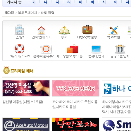
가나다 순
가
나
다
라
마
바
사
아
자
HOME
>
옐로우페이지
>
파로 정렬
김선영 미용실 (나일스 1호점)
조아 헤어 코디 -시카고 추천 미용
하나여행사(시카고 
실,시카고 미용실
사 하나 여행사)시카고
택시, 시내 관광, 아