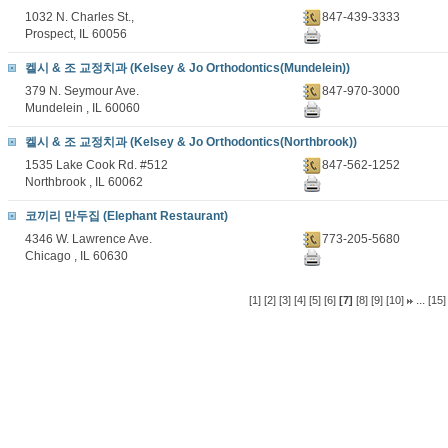
1032 N. Charles St.,
847-439-3333
Prospect, IL 60056
켈시 & 조 교정치과 (Kelsey & Jo Orthodontics(Mundelein))
379 N. Seymour Ave.
847-970-3000
Mundelein , IL 60060
켈시 & 조 교정치과 (Kelsey & Jo Orthodontics(Northbrook))
1535 Lake Cook Rd. #512
847-562-1252
Northbrook , IL 60062
코끼리 만두집 (Elephant Restaurant)
4346 W. Lawrence Ave.
773-205-5680
Chicago , IL 60630
...
[1]
[2]
[3]
[4]
[5]
[6]
[7]
[8]
[9]
[10]
[15]