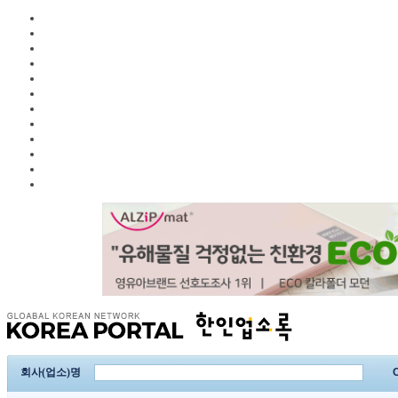
회사(업소)명
C