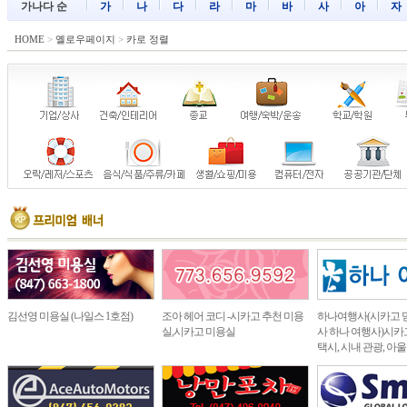
가나다 순
가
나
다
라
마
바
사
아
자
HOME
>
옐로우페이지
>
카로 정렬
김선영 미용실 (나일스 1호점)
조아 헤어 코디 -시카고 추천 미용
하나여행사(시카고 
실,시카고 미용실
사 하나 여행사)시카고
택시, 시내 관광, 아