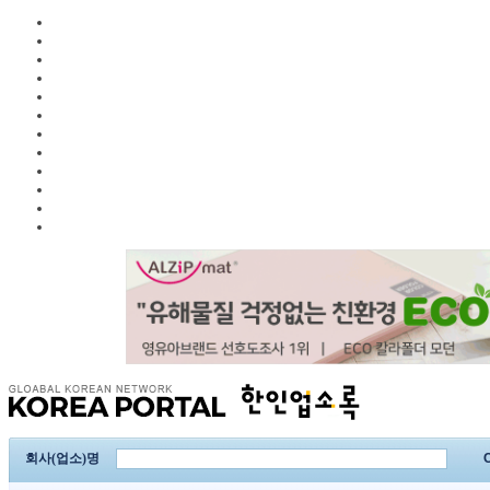
회사(업소)명
C