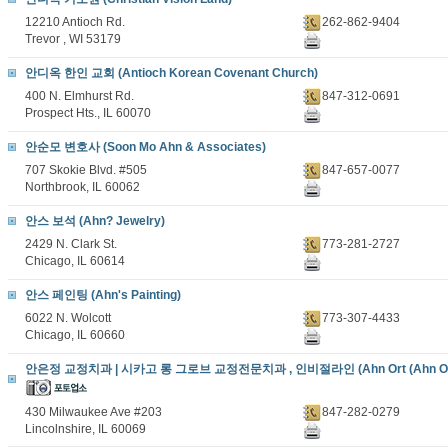
12210 Antioch Rd.
262-862-9404
Trevor , WI 53179
안디옥 한인 교회 (Antioch Korean Covenant Church)
400 N. Elmhurst Rd.
847-312-0691
Prospect Hts., IL 60070
안순모 변호사 (Soon Mo Ahn & Associates)
707 Skokie Blvd. #505
847-657-0077
Northbrook, IL 60062
안스 보석 (Ahn? Jewelry)
2429 N. Clark St.
773-281-2727
Chicago, IL 60614
안스 페인팅 (Ahn's Painting)
6022 N. Wolcott
773-307-4433
Chicago, IL 60660
안은정 교정치과 | 시카고 롱 그로브 교정전문치과 , 인비절라인 (Ahn Ort (Ahn Orth
430 Milwaukee Ave #203
847-282-0279
Lincolnshire, IL 60069