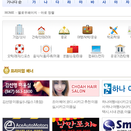
가나다 순
가
나
다
라
마
바
사
아
자
HOME
>
옐로우페이지
>
아로 정렬
김선영 미용실 (나일스 1호점)
조아 헤어 코디 -시카고 추천 미용
하나여행사(시카고 
실,시카고 미용실
사 하나 여행사)시카고
택시, 시내 관광, 아