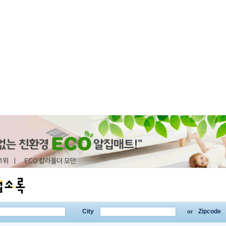
City
Zipcode
or