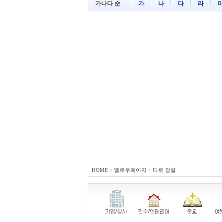
가나다 순
가
나
다
라
HOME
>
옐로우페이지
>
다로 정렬