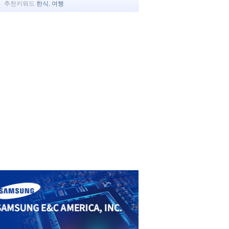
추천키워드
한식
,
여행