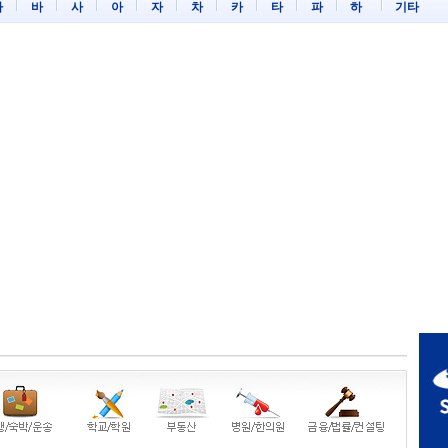
마
바
사
아
자
차
카
타
파
하
기타