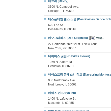
데브리 (Devry)
3300 N. Campbell Ave.
Chicago ,, IL 60618
데스플레인 댄스 스쿨 (Des Plaines Dance Scho
620 Lee St.
Des Plains, IL 60016
데오그래픽스 (Deo Graphics)
22 Cortlandt Street 21st Fl New York ,
New York, NY 10007
데이비스 꽃집 (David's Flower)
1059 N. Salem Dr.
Evanston, IL 60201
데이스프링 몬테소리 학교 (Dayspring Montessor
950 Northbrook Ave.,
Northbrook, IL 60062
데이즈 인 (Days Inn)
1400 N. Lafayette St.
Macomb , IL 61455