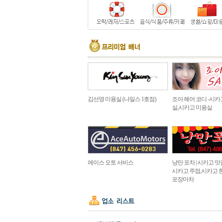
김선영 미용실 (나일스 1호점)
조아 헤어 코디 -시카
실,시카고 미용실
에이스 오토 서비스
낭만 포차 | 시카고 맛집 in
시카고 주점,시카고 
포장마차