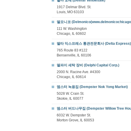
델마 도매 (Delmar Wholesale)
1917 Delmar Blvd. St.
Louis, MO 63103
델모니코 (Delmonico(www.delmonicochicago
111 W. Washington
Chicago, IL 60602
델타 익스프레스 통관전문회사 (Delta Express)
765 Route 83 #122
Bensenville, IL 60106
델파이 세탁 장비 (Delphi Capital Corp.)
2000 N. Racine Ave. #4300
Chicago, IL 60614
뎀스터 녹용집 (Dempster Nok Yong Market)
5028 W. Crain St.
Skokie, IL 60077
뎀스터 버드나무집 (Dempster Willow Tree Hou
6032 W. Dempster St.
Morton Grove, IL 60053