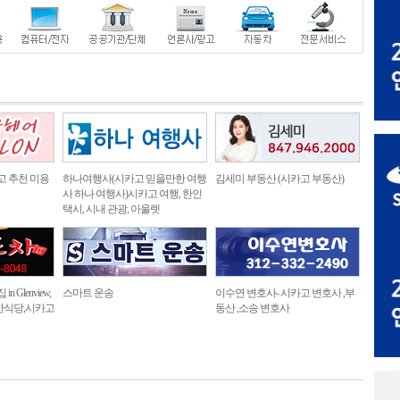
고 추천 미용
하나여행사(시카고 믿을만한 여행
김세미 부동산 (시카고 부동산)
사 하나 여행사)시카고 여행, 한인
택시, 시내 관광, 아울렛
 Glenview,
스마트 운송
이수연 변호사- 시카고 변호사 ,부
한식당,시카고
동산 ,소송 변호사