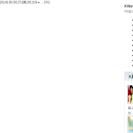
...
[3]
[4]
[5]
[6]
[7]
[8]
[9]
[10]
[31]
KWa
더보
육과
즈