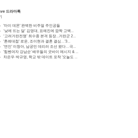
ave 드라마톡
기
'마이 데몬' 완벽한 비주얼 주인공들
‘낮에 뜨는 달’ 김영대, 표예진에 깜짝 고백...
‘고려거란전쟁’ 최수종 본격 등장...거란군 2...
'혼례대첩' 로운, 조이현과 결혼 결심…'3...
'연인' 이청아, 남궁민 데리러 조선 왔다…극...
'힘쎈여자 강남순' 배우들의 굿바이 메시지 & ...
차은우·박규영, 학교 밖 데이트 포착 '오늘도 ...