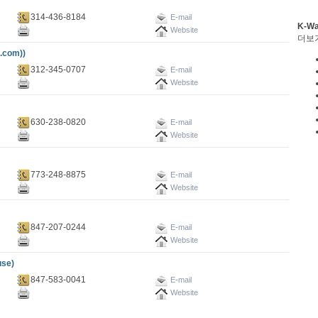
314-436-8184
E-mail
K-W
Website
더보
.com))
312-345-0707
E-mail
Website
630-238-0820
E-mail
Website
773-248-8875
E-mail
Website
847-207-0244
E-mail
Website
se)
847-583-0041
E-mail
Website