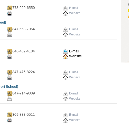
773-929-6550
E-mail
Website
ol)
847-668-7064
E-mail
Website
646-462-4104
E-mail
Website
847-475-8224
E-mail
Website
i School)
847-714-9009
E-mail
Website
309-833-5511
E-mail
Website