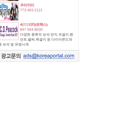
우리끼리
773-463-2121
씨 디 피칵(로렉스)
847-564-8030
다양한 종류의 보석 반지.귀걸이.펜
던트.팔찌.목걸이 등 다이아몬드와
종 보석 및 유명시계