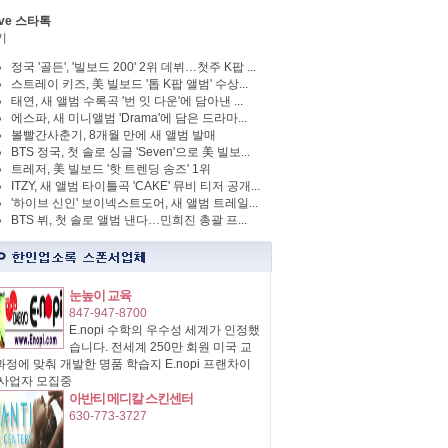
ve 스타톡
기
정국 '골든', '빌보드 200' 2위 데뷔…첫주 K팝 ...
스트레이 키즈, 美 빌보드 '톱 K팝 앨범' 수상...
태연, 새 앨범 수록곡 '번 잇 다운'에 담아낸 ...
에스파, 새 미니앨범 'Drama'에 담은 드라마...
볼빨간사춘기, 8개월 만에 새 앨범 발매
BTS 정국, 첫 솔로 싱글 'Seven'으로 美 빌보...
트레저, 美 빌보드 '핫 트렌딩 송즈' 1위
ITZY, 새 앨범 타이틀곡 'CAKE' 뮤비 티저 공개...
'하이브 신인' 보이넥스트도어, 새 앨범 트레일...
BTS 뷔, 첫 솔로 앨범 낸다…민희진 총괄 프...
눈높이 교육
847-947-8700
E.nopi 수학의 우수성 세계가 인정했
습니다. 전세계 250만 회원 미국 교
정에 맞춰 개발한 명품 학습지 E.nopi 프랜차이
 사업자 모집중
아반티 메디칼 스킨센터
630-773-3727