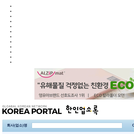
회사(업소)명
C