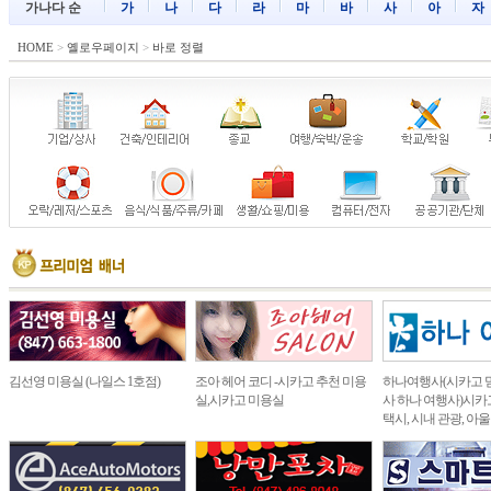
가나다 순
가
나
다
라
마
바
사
아
자
HOME
>
옐로우페이지
>
바로 정렬
김선영 미용실 (나일스 1호점)
조아 헤어 코디 -시카고 추천 미용
하나여행사(시카고 
실,시카고 미용실
사 하나 여행사)시카고
택시, 시내 관광, 아