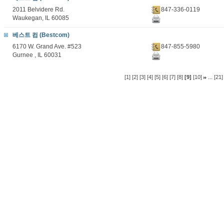
2011 Belvidere Rd.
847-336-0119
Waukegan, IL 60085
베스트 컴 (Bestcom)
6170 W. Grand Ave. #523
847-855-5980
Gurnee , IL 60031
...
[1]
[2]
[3]
[4]
[5]
[6]
[7]
[8]
[9]
[10]
[21]