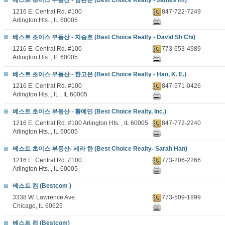
베스트 초이스 부동산 - 임관순 (Best Choice Realty - James Im)
1216 E. Central Rd. #100
847-722-7249
Arlington Hts. , IL 60005
베스트 초이스 부동산 - 지승호 (Best Choice Realty - David Sh Chi)
1216 E. Central Rd. #100
773-653-4989
Arlington Hts. , IL 60005
베스트 초이스 부동산 - 한고은 (Best Choice Realty - Han, K. E.)
1216 E. Central Rd. #100
847-571-0426
Arlington Hts. , IL , IL 60005
베스트 초이스 부동산 - 황예민 (Best Choice Realty, Inc.)
1216 E. Central Rd. #100 Arlington Hts. , IL 60005
847-772-2240
Arlington Hts. , IL 60005
베스트 초이스 부동산- 세라 한 (Best Choice Realty- Sarah Han)
1216 E. Central Rd. #100
773-206-2266
Arlington Hts. , IL 60005
베스트 컴 (Bestcom )
3338 W. Lawrence Ave.
773-509-1899
Chicago, IL 60625
베스트 컴 (Bestcom)