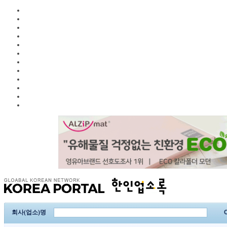
회사(업소)명
C