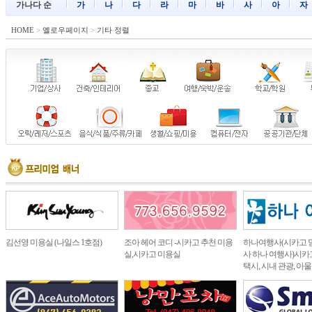
가나다 순
가
나
다
라
마
바
사
아
자
HOME
>
옐로우페이지
>
기타 정렬
김선영 미용실 (나일스 1호점)
조아 헤어 코디 -시카고 추천 미용
하나여행사(시카고 
실,시카고 미용실
사 하나 여행사)시카고
택시, 시내 관광, 아