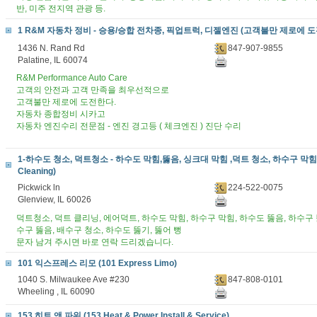
반, 미주 전지역 관광 등.
1 R&M 자동차 정비 - 승용/승합 전차종, 픽업트럭, 디젤엔진 (고객불만 제로에 도
1436 N. Rand Rd
847-907-9855
Palatine, IL 60074
R&M Performance Auto Care
고객의 안전과 고객 만족을 최우선적으로
고객불만 제로에 도전한다.
자동차 종합정비 시카고
자동차 엔진수리 전문점 - 엔진 경고등 ( 체크엔진 ) 진단 수리
1-하수도 청소, 덕트청소 - 하수도 막힘,뚫음, 싱크대 막힘 ,덕트 청소, 하수구 막힘, 
Cleaning)
Pickwick ln
224-522-0075
Glenview, IL 60026
덕트청소, 덕트 클리닝, 에어덕트, 하수도 막힘, 하수구 막힘, 하수도 뚫음, 하수구 
수구 뚫음, 배수구 청소, 하수도 뚫기, 뚫어 뻥
문자 남겨 주시면 바로 연락 드리겠습니다.
101 익스프레스 리모 (101 Express Limo)
1040 S. Milwaukee Ave #230
847-808-0101
Wheeling , IL 60090
153 히트 앤 파워 (153 Heat & Power Install & Service)