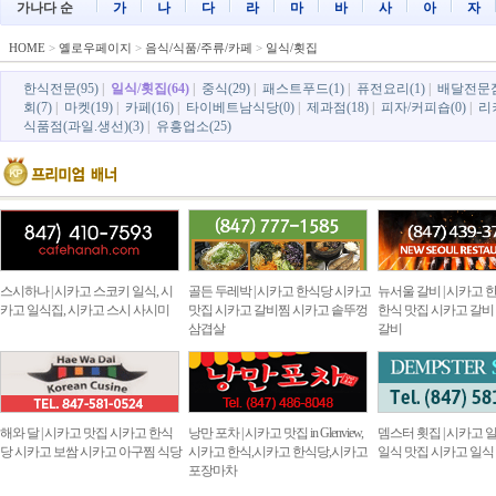
가나다 순
가
나
다
라
마
바
사
아
자
HOME
>
옐로우페이지
>
음식/식품/주류/카페
>
일식/횟집
한식전문(95)
|
일식/횟집(64)
|
중식(29)
|
패스트푸드(1)
|
퓨전요리(1)
|
배달전문점
회(7)
|
마켓(19)
|
카페(16)
|
타이베트남식당(0)
|
제과점(18)
|
피자/커피숍(0)
|
리
식품점(과일.생선)(3)
|
유흥업소(25)
스시하나 | 시카고 스코키 일식, 시
골든 두레박 | 시카고 한식당 시카고
뉴서울 갈비 | 시카고
카고 일식집, 시카고 스시 사시미
맛집 시카고 갈비찜 시카고 솥뚜껑
한식 맛집 시카고 갈비
삼겹살
갈비
해와 달 | 시카고 맛집 시카고 한식
낭만 포차 | 시카고 맛집 in Glenview,
뎀스터 횟집 | 시카고
당 시카고 보쌈 시카고 아구찜 식당
시카고 한식,시카고 한식당,시카고
일식 맛집 시카고 일식
포장마차