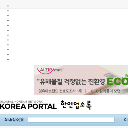
회사(업소)명
Ci