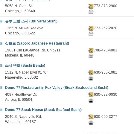
5058 N. Clark St.
773-878-2900
Chicago, IL 60640
블루 코럴 스시 (Blu Varal Sushi)
1265 N. Milwaukee Ave.
773-252-2020
Chicago, IL 60622
삿뽀로 (Saporo Japanese Restaurant)
19031 Old LaGrange Rd. Unit 211
708-478-4003
Mokena, IL 60448
스시 벤토 (Sushi Bendo)
1512 N. Naper Blvd #176
630-955-1081
Naperville, IL 60502
Domo 77 Restaurant in Fox Valley (Steak Seafood and Sushi)
4097 Healthway Dr.
630-692-0030
Aurora, IL 60504
Domo 77 Steak House (Steak Seafood Sushi)
2040 S. Naperville Rd.
630-690-3277
Wheaton, IL 60187